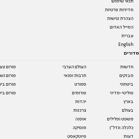
תנאי שימוש
מדיניות פרטיות
הצהרת נגישות
המייל האדום
עברית
English
מדורים
חדשות
העולם הערבי
פורום צע
מבזקים
תרבות ופנאי
פורום נשו
ביטחוני
ספורט
פורום בי
פוליטי-מדיני
פורומים
פורום בי
בארץ
יהדות
בעולם
צרכנות
משפט ופלילים
אופנה
כלכלה ונדל"ן
מוסיקה
דעות
פיוטקאסט