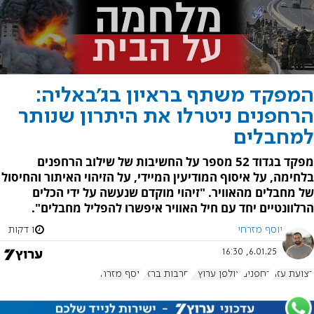
המפקד משתף בראיון בג'באליה:
הרחפנים ניטרלו את היתרון שנותר
למחבלים
מפקד בגדוד 52 מספר על החשיבות של שילוב הרחפנים
בלחימה, על איסוף המודיעין המיידי, על הזיהוי האיתור והחיסול
של מחבלים מהאוויר. "זיהוי מוקדם שנעשה על ידי הכלים
הרלוונטיים יחד עם חיל האוויר איפשרו להפליל מחבלים".
יוסף מזרחי
1 דקות
6.01.25, 16:30
רצועת עזה
רחפנים
אולפן ערוץ 7
חרבות ברזל
יוסף מזרחי