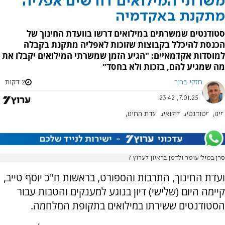
משרתי המילואים דורשים אפליה
מתקנת באקדמיה
סטודנטים שמשרתים במילואים דרשו בוועדת החינוך של
הכנסת להיכלל בקבוצות שזוכות לאפליה מתקנת בקבלה
למוסדות אקדמאיים: "הגיע הזמן שמשרתי המילואים יקבלו את
מה שמגיע להם, בזכות ולא בחסד"
חזקי ברוך
2 דקות
7.01.25, 23:42
חינוך
סטודנטים
מילואים
ועדת החינוך
סרן במיל' עומר ולדמן בראיון לערוץ 7
ועדת החינוך, התרבות והספורט, בראשות ח"כ יוסף טייב,
קיימה היום (שלישי) דיון בנוגע למענקים והטבות עבור
הסטודנטים ששירתו במילואים בתקופת המלחמה.