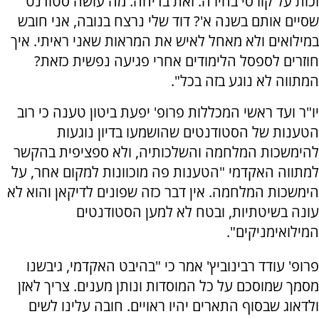
זכות על קורסי בחירה. זאת בדיחה. מה עושה סטודנט
שסיים אותם בשנה א'? דוד שלי נרצח בנובה, אני חובש
במילואים ולא מאחל לאיש את המראות שאני ראיתי. איך
חוזרים לספסל הלימודים אחרי פגיעה נפשית כזאת?
המתווה לא נוגע בזה בכל".
יו"ר ועד ראשי המכללות פרופ' יפעת ביטון טענה כי רוב
הטענות של הסטודנטים שהושמעו בדיון נוגעות
להימשכות המלחמה והשלכותיה, ולא ספציפית בהקשר
למתווה האקדמי "הטענות פה מוכוונות למקום אחר, על
הימשכות המלחמה. אין דבר כזה שפונים לדיקאן והוא לא
עונה בשיטתיות, ובטח לא למען הסטודנטים
המילואימניקים".
פרופ' עודד רבינוביץ' אמר כי "בהיבט האקדמי, גיבשנו
מסמך שמוסכם על כל המוסדות ונותן מענים. צריך לאזן
ולדאוג שבסוף התארים יהיו ראויים. חובה עלינו לשים