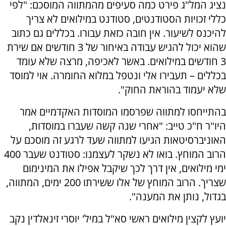
נציג המל"ג פירט כמה סעיפים מהמתווה המוסכם: "לפי
כללי זכויות הסטודנטים, סטודנט במילואים לא צריך
להיכנס לשיעור. אין חובה כזאת עבורו. בכללים גם כתוב
שהוא יכול להגיש עבודה באיחור של 3 חודשים אם שירת
3 חודשים במילואים. באשר לאכיפה, מרצה שלא עומד
בכללים – תעבירו אלי ונטפל במלוא החומרה. אוי למוסד
שלא יעמוד בהוראת החוק".
בהתייחסו למתווה שפרסמו המוסדות האקדמיים אמר
היו"ר ח"כ טייב: "אחרי שנה קשה שעברו במוסדות,
האוניברסיטאות הגיעו למתווה שעד לרגע זה מוסכם על
הרוב המוחץ. בואו לא נשקר לעצמנו: סטודנט שעבר 400
ימי מילואים, אין דרך לכך שיקבל אפילו את המינימום
שצריך. הרוב המוחץ של אלו ששירתו 200 ימים, המתווה,
בגדול, נותן את המענה".
יועץ לקצין מילואים ראשי סא"ל במיל' יוסרי זינאלדין נקב