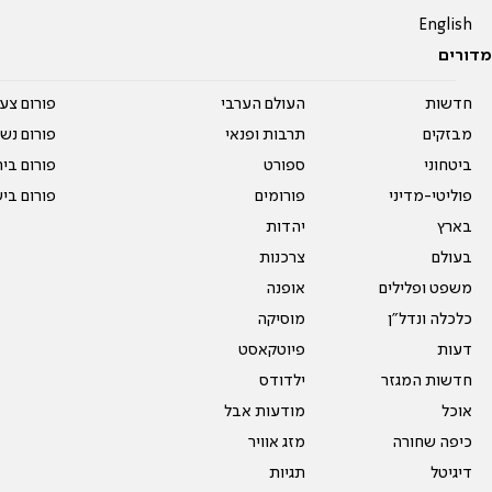
English
מדורים
חדשות
העולם הערבי
פורום צע
מבזקים
תרבות ופנאי
פורום נשו
ביטחוני
ספורט
פורום בי
פוליטי-מדיני
פורומים
פורום בי
בארץ
יהדות
בעולם
צרכנות
משפט ופלילים
אופנה
כלכלה ונדל"ן
מוסיקה
דעות
פיוטקאסט
חדשות המגזר
ילדודס
אוכל
מודעות אבל
כיפה שחורה
מזג אוויר
דיגיטל
תגיות