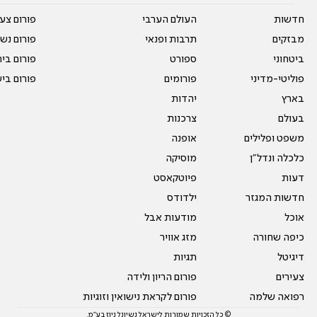
חדשות
העולם הערבי
פורום צע
מבזקים
תרבות ופנאי
פורום נשו
ביטחוני
ספורט
פורום בי
פוליטי-מדיני
פורומים
פורום בי
בארץ
יהדות
בעולם
צרכנות
משפט ופלילים
אופנה
כלכלה ונדל"ן
מוסיקה
דעות
פיוטקאסט
חדשות המגזר
ילדודס
אוכל
מודעות אבל
כיפה שחורה
מזג אוויר
דיגיטל
תגיות
צעירים
פורום הריון ולידה
רפואה שלמה
פורום לקראת נישואין וזוגיות
© כל הזכויות שמורות לישראל נשיונל ניוז בע"מ.