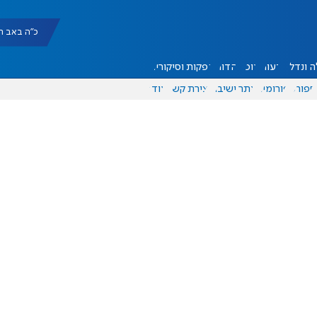
כ"ה באב תשפ"ו |
 ונדל"ן
דעות
אוכל
יהדות
הפקות וסיקורים
ספורט
פורומים
אתר ישיבה
יצירת קשר
עוד