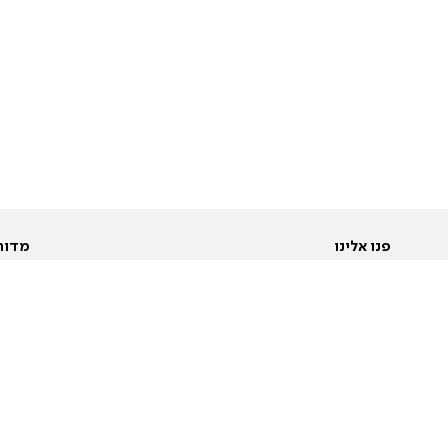
פנו אלינו
מדור
אודות
Pусский
חד
יצירת קשר
عربية
מב
פרסמו אצלנו
בי
תנאי שימוש
פו
מדיניות פרטיות
בא
הצהרת נגישות
בע