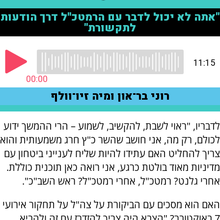
לדבריו, "ראוי לשבת, להקשיב, לשמוע – הרי ההמשך ידוע
לכולם, רק מה, אני חושב שהשר כ"ץ חרג משמעותית והוא
צריך להחליט האם עתידו להיות שליח לענייני ביטחון עם
מדיניות מאוד בולטת כרגע, אני רואה כאן תוכנית כוללת.
אחרי גלנט? רמטכ"ל, אחרי רמטכ"ל? ראש השב"כ".
האם הוא מסכים עם הביקורת על צה"ל על תחקור אירועי
7 באוקטובר? "הצבא היה צריך להזדרז עם זה ולהביא