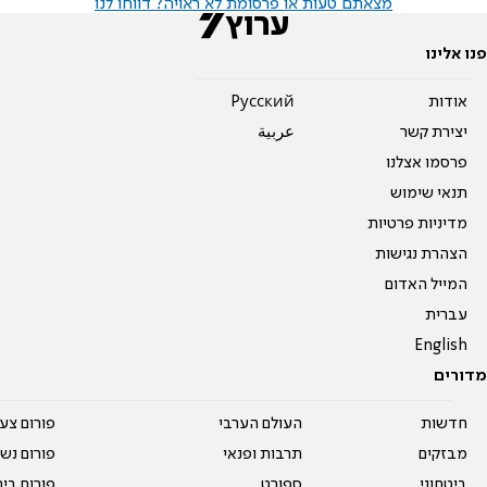
מצאתם טעות או פרסומת לא ראויה? דווחו לנו
פנו אלינו
אודות
Pусский
יצירת קשר
عربية
פרסמו אצלנו
תנאי שימוש
מדיניות פרטיות
הצהרת נגישות
המייל האדום
עברית
English
מדורים
חדשות
העולם הערבי
פורום צע
מבזקים
תרבות ופנאי
פורום נשו
ביטחוני
ספורט
פורום בי