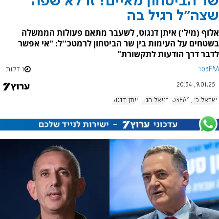
שר הביטחון מאיים? זו לא שפה
שצה"ל רגיל בה
אלוף (מיל') איתן דנגוט, לשעבר מתאם פעולות הממשלה
בשטחים על העימות בין שר הביטחון לרמטכ''ל: "אי אפשר
לדבר דרך הודעות לתקשורת"
103FM
1 דקות
9.01.25, 20:34
ישראל כ"ץ
103FM
דניאל הגרי
איתן דנגוט