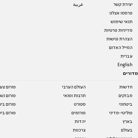
יצירת קשר
عربية
פרסמו אצלנו
תנאי שימוש
מדיניות פרטיות
הצהרת נגישות
המייל האדום
עברית
English
מדורים
חדשות
העולם הערבי
פורום צע
מבזקים
תרבות ופנאי
פורום נשו
ביטחוני
ספורט
פורום בי
פוליטי-מדיני
פורומים
פורום בי
בארץ
יהדות
בעולם
צרכנות