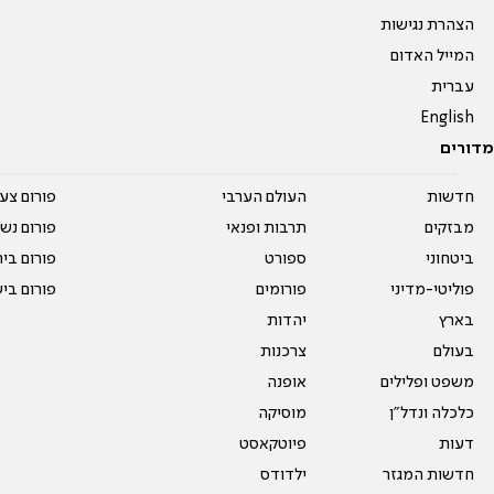
הצהרת נגישות
המייל האדום
עברית
English
מדורים
חדשות
העולם הערבי
פורום צע
מבזקים
תרבות ופנאי
פורום נשו
ביטחוני
ספורט
פורום בי
פוליטי-מדיני
פורומים
פורום בי
בארץ
יהדות
בעולם
צרכנות
משפט ופלילים
אופנה
כלכלה ונדל"ן
מוסיקה
דעות
פיוטקאסט
חדשות המגזר
ילדודס