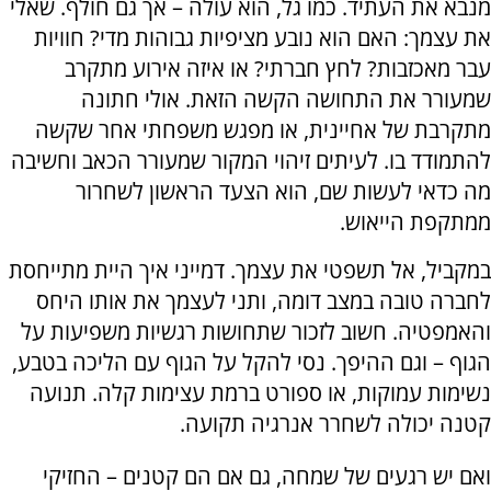
מנבא את העתיד. כמו גל, הוא עולה – אך גם חולף. שאלי
את עצמך: האם הוא נובע מציפיות גבוהות מדי? חוויות
עבר מאכזבות? לחץ חברתי? או איזה אירוע מתקרב
שמעורר את התחושה הקשה הזאת. אולי חתונה
מתקרבת של אחיינית, או מפגש משפחתי אחר שקשה
להתמודד בו. לעיתים זיהוי המקור שמעורר הכאב וחשיבה
מה כדאי לעשות שם, הוא הצעד הראשון לשחרור
ממתקפת הייאוש.
במקביל, אל תשפטי את עצמך. דמייני איך היית מתייחסת
לחברה טובה במצב דומה, ותני לעצמך את אותו היחס
והאמפטיה. חשוב לזכור שתחושות רגשיות משפיעות על
הגוף – וגם ההיפך. נסי להקל על הגוף עם הליכה בטבע,
נשימות עמוקות, או ספורט ברמת עצימות קלה. תנועה
קטנה יכולה לשחרר אנרגיה תקועה.
ואם יש רגעים של שמחה, גם אם הם קטנים – החזיקי