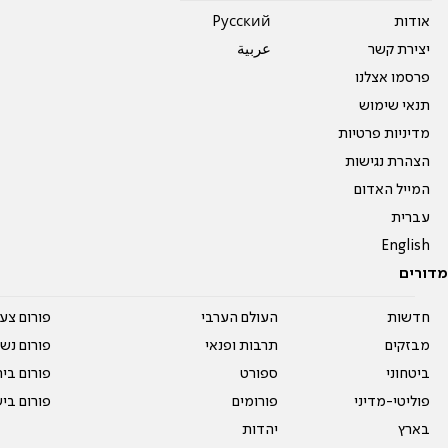
אודות
Pусский
יצירת קשר
عربية
פרסמו אצלנו
תנאי שימוש
מדיניות פרטיות
הצהרת נגישות
המייל האדום
עברית
English
מדורים
חדשות
העולם הערבי
פורום צע
מבזקים
תרבות ופנאי
פורום נשו
ביטחוני
ספורט
פורום בי
פוליטי-מדיני
פורומים
פורום בי
בארץ
יהדות