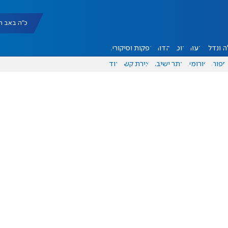
כ"ה באב תשפ"ו |
 ונדל"ן
דעות
אוכל
יהדות
הפקות וסיקורים
ספורט
פורומים
אתר ישיבה
יצירת קשר
עוד