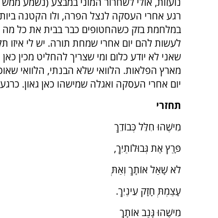
נועזות, אולי לשחרור המוני במבצע (נשמע ממש דמ
רגע אחרי העסקה לנצל הפרה, ולו הקטנה ביותר
במלחמת בזק כשהחטופים כבר בבית את כל מה 
לעשות להם יום אחרי שמחת תורה. יש לי איזו תק
שאני לא יודע כלום ומי שצריך להחליט מכין כאן
מארץ הפלאות. הלוואי שלא הבנתי, הלוואי שאוכ
יום אחרי העסקה ואגלה שמישהו כאן גאון. כרגע
תחזרי
מִישֶׁהוּ חִלֵּל כְּבוֹדֵךְ
פָּרַץ אֶת גְּבוּלוֹתַיִךְ,
לֹא שָׁאַל אוֹתָךְ וְאַתְּ
עָצַמְתְּ חָזָק עֵינַיִךְ.
מִישֶׁהוּ גָּנַב אוֹתָךְ