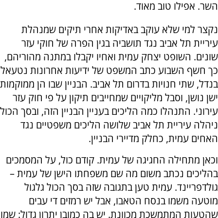
השר. אפילו טוב מאוד.
נקצר למי שלא עוקב באדיקות אחרי תיקים שמנהלת
עיריית תל אביב נגד תושביה בגין הפרה של חוקי עזר
שונים. השופט יצחק עמית ואחיו יקבלו במתנה מהוריהם,
כך חשף השבוע כתב המשפט של ידיעות אחרונות נטעאל
בנדל, שתי חנויות בדרום תל אביב. הבניין שבו הן ממוקמות
ישן נושן, וסבל מליקויים שמחייבים תיקון על פי חוק עזר
עירוני. התנהלו כמה הליכים בעניין הבניין הזה, ובסך הכול
ניהלה עיריית תל אביב שלושה הליכים משפטיים נגד
האחים עמית, כחלק מדיירי הבניין.
וכאן מתחילה החגיגה של עמית. קודם כול, על המסמכים
בהליכים נכתב משום מה שם משפחתו הישן של עמית –
גולדפריינד. עמית טען בתגובה שזה בסך הכול גלגול
מוטעה משמו בנסח הטאבו, אבל יש רמזים די עבים
שהטעות המתמשכת מכוונת. יש בה כמובן יתרון גדול: שמו