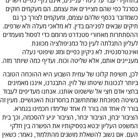
בתחקירי עבר על ניגודי עניינים, אינם נקיי כפיים וישרים
כסרגל כפי שהם מציירים את עצמם. הם מעקמים חוקים
כשמדובר בכסף שלהם עצמם, ומעקמים לצורך כך גם
תיקים שבאים לפניהם בדין. לא מלאכי מעלה ולא שרפים.
ההסתתרות מאחורי סטנדרט מרומם כדי לפסול מועמדים
לעליון התגלתה לעין כול כמניפולציה מכוונת
ואינטרסנטית. לא ניקיון כפיים ומזג שיפוטי נעלה
מעניינים אותם, אלא שליטה וכוח. ועדיף כמה שיותר מזה.
לכן, חשיפת קלונו של עמית השבוע היא ההוכחה הטובה
ביותר לנכונות שיטתו של לוין. התבגרנו, איננו מאמינים
בחצי אדם חצי אל שישפוט אותנו. אנחנו מעדיפים לעבוד
בשיטה מפוכחת שמתחשבת בחסרונות האנושיים. מעין זה
בורר לו אחד וזה בורר לו אחד שלימדו חכמינו בגמרא.
הציבור יבחן, הציבור יבחר, הציבור יגיע להסכמה, וכך בית
המשפט העליון יבטא בפסיקותיו את הפשרה בין חלקי
העם. אם נשוב להשאלת מושגים מהתלמוד, נאמר: כשאין