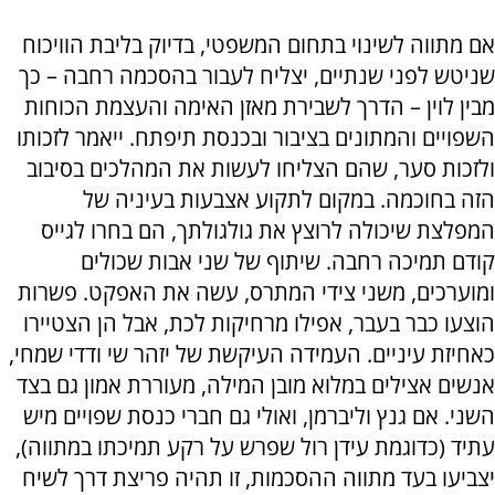
אם מתווה לשינוי בתחום המשפטי, בדיוק בליבת הוויכוח
שניטש לפני שנתיים, יצליח לעבור בהסכמה רחבה – כך
מבין לוין – הדרך לשבירת מאזן האימה והעצמת הכוחות
השפויים והמתונים בציבור ובכנסת תיפתח. ייאמר לזכותו
ולזכות סער, שהם הצליחו לעשות את המהלכים בסיבוב
הזה בחוכמה. במקום לתקוע אצבעות בעיניה של
המפלצת שיכולה לרוצץ את גולגולתך, הם בחרו לגייס
קודם תמיכה רחבה. שיתוף של שני אבות שכולים
ומוערכים, משני צידי המתרס, עשה את האפקט. פשרות
הוצעו כבר בעבר, אפילו מרחיקות לכת, אבל הן הצטיירו
כאחיזת עיניים. העמידה העיקשת של יזהר שי ודדי שמחי,
אנשים אצילים במלוא מובן המילה, מעוררת אמון גם בצד
השני. אם גנץ וליברמן, ואולי גם חברי כנסת שפויים מיש
עתיד (כדוגמת עידן רול שפרש על רקע תמיכתו במתווה),
יצביעו בעד מתווה ההסכמות, זו תהיה פריצת דרך לשיח