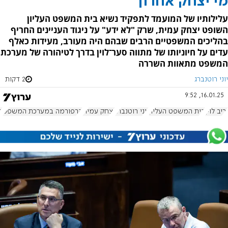
מי יצחק אחרון
עלילותיו של המועמד לתפקיד נשיא בית המשפט העליון
השופט יצחק עמית, שרק "לא ידע" על ניגוד העניינים החריף
בהליכים המשפטיים הרבים שבהם היה מעורב, מעידות כאלף
עדים על חיוניותו של מתווה סער־לוין בדרך לטיהורה של מערכת
המשפט מתאוות השררה
יוני רוטנברג
2 דקות
16.01.25, 9:52
יריב לוין
בית המשפט העליון
יוני רוטנברג
יצחק עמית
הרפורמה במערכת המשפט
בש