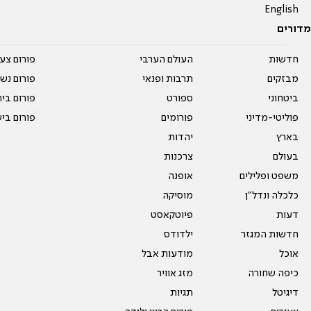
English
מדורים
חדשות
העולם הערבי
פורום צע
מבזקים
תרבות ופנאי
פורום נשו
ביטחוני
ספורט
פורום בי
פוליטי-מדיני
פורומים
פורום בי
בארץ
יהדות
בעולם
צרכנות
משפט ופלילים
אופנה
כלכלה ונדל"ן
מוסיקה
דעות
פיוטקאסט
חדשות המגזר
ילדודס
אוכל
מודעות אבל
כיפה שחורה
מזג אוויר
דיגיטל
תגיות