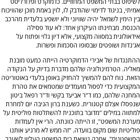
לשיפוט בבתי המשפט המחוזיים. כדמוקרט ופלורליסט
אמיתי, בניגוד לדימוי שהודבק לו, לוין באמת מוכן שהוויכוח
בין הימין לשמאל יהיה שוויוני ולא יושפע בלעדית מהרכב
הכנסת. מבחינתו העיקרון אחד: לא עוד פסילה
אידאולוגית במסווה מקצועי, אלא דיון גלוי ופתוח על
אג'נדות ושופטים שבסופו הסכמות ופשרות.
ההתנגדות של אבירי הדמוקרטיה הייתה כמעט מובנת
מאליה. הטרמינולוגיה שלהם מדברת בדיוק על הנקודה
הזאת. נוח להם להמשיך להחזיק באופן בלעדי באוטוריטה
המקצועית כדי לפסול מועמדים שמטמאים את טהרת
המחנה שלהם, כמו ד"ר אביעד בקשי וד"ר רפאל ביטון
שנפסלו אצלם קטגורית. כשענת ברון הגיבה יום למחרת
למתווה במילים "מדובר בתוכנית להשתלטות פוליטית על
מערכת המשפט", זו הייתה כוונתה. הרי אין לעמדות
פוליטיות שום מקום בוועדה. "זה ממש לא מרגיע אותנו
המשפטנים", אמרה נשיאת בית המשפט העליון לשעבר