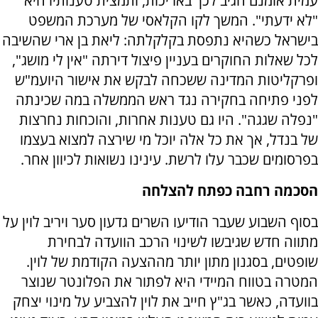
עמית אומנם הגיב לכך באריכות, ותמצית טענותיו היא
"לא ידעתי". המשך לקו הקלאסי של מערכת המשפט
בישראל כשהיא נתפסת בקלקלתה: ליאת בן ארי שהשיבה
לכל שאלות החוקרים בעניין פיצול דירתה "אין לי מושג",
ופרקליטות המדינה ששכחה לבקש את אישור היועמ"ש
לפני פתיחה בחקירה נגד ראש הממשלה במה שכינתה
"נפלה שגגה". היו גם טענות אחרות, והוכחות נחרצות
של בנדל, אך את כל אלה יוכל מי שירצה למצוא בעצמו
בפרסומים שכבר עלו לרשת. עינינו נשואות לכיוון אחר.
הסכמה רחבה כפתח להצלחה
בסוף השבוע שעבר הודיעו השרים גדעון סער ויריב לוין על
מתווה חדש שגיבשו לשינוי הרכב הוועדה לבחירת
שופטים, בסגנון מתון יותר מההצעה הקודמת של לוין.
המטרה בטווח המיידי היא לפתור את הפלונטר שנוצר
בוועדה, כאשר בג"ץ חייב את לוין להצביע על מינוי יצחק