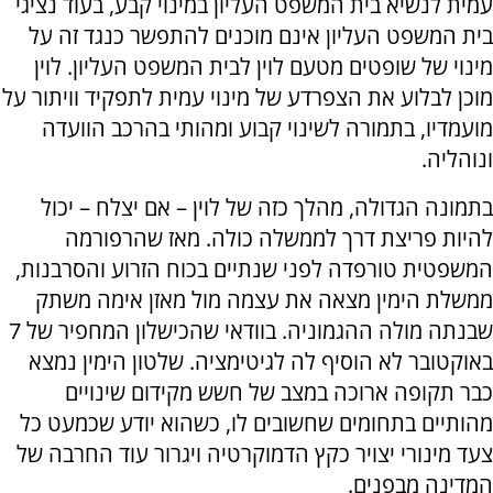
עמית לנשיא בית המשפט העליון במינוי קבע, בעוד נציגי
בית המשפט העליון אינם מוכנים להתפשר כנגד זה על
מינוי של שופטים מטעם לוין לבית המשפט העליון. לוין
מוכן לבלוע את הצפרדע של מינוי עמית לתפקיד וויתור על
מועמדיו, בתמורה לשינוי קבוע ומהותי בהרכב הוועדה
ונוהליה.
בתמונה הגדולה, מהלך כזה של לוין – אם יצלח – יכול
להיות פריצת דרך לממשלה כולה. מאז שהרפורמה
המשפטית טורפדה לפני שנתיים בכוח הזרוע והסרבנות,
ממשלת הימין מצאה את עצמה מול מאזן אימה משתק
שבנתה מולה ההגמוניה. בוודאי שהכישלון המחפיר של 7
באוקטובר לא הוסיף לה לגיטימציה. שלטון הימין נמצא
כבר תקופה ארוכה במצב של חשש מקידום שינויים
מהותיים בתחומים שחשובים לו, כשהוא יודע שכמעט כל
צעד מינורי יצויר כקץ הדמוקרטיה ויגרור עוד החרבה של
המדינה מבפנים.