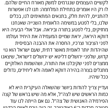
לקשיים העצומים שנגרמים למשק מאורח החיים שלהם.
לו רק היו אומרים בתחילת המלחמה: תנו לנו אפשרות
להתגייס, להיות חלק, בתנאים המתאימים לנו, בכלים
שלנו, בלי לפגוע במשימה הלאומית השנייה שאנחנו
מחזיקים, בלי לפגוע בתורה וביראה. אבל אולי הבעיה היא
דווקא היראה, יראת שמיים המעמידה את היחיד ועולמו
לפני הציבור וצרכיו, החסרה את ההבנה הבסיסית
שהיהדות יותר לאומית מאשר דתית, שעם ישראל הוא גוי
קדוש, שלפני ירושלים דליטא יש ירושלים דישראל, שיצאנו
ממצרים לפני שקיבלנו את התורה, ושהשמות האלוקיים
מתגלים בצורה בהירה דווקא לאומה ולא ליחידים, גדולים
ככל שיהיו.
ועדיין צריך להודות ביושר שהשאלה העיקרית היא לא
כמות הראשים שיש לצה"ל, אלא מה שיש בראש של קצה
הפירמידה האנושית של צה"ל. גם אם הייתה לנו עוד
חטיבה חרדית ב־6 באוקטובר, זה היה גורם לאיום הרקטי