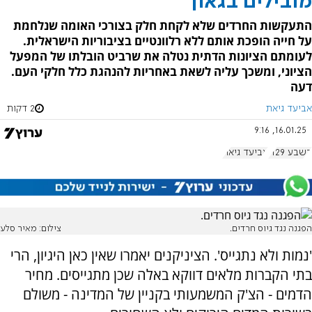
מובילים בגאון
התעקשות החרדים שלא לקחת חלק בצורכי האומה שנלחמת
על חייה הופכת אותם ללא רלוונטיים בציבוריות הישראלית.
לעומתם הציונות הדתית נטלה את שרביט הובלתו של המפעל
הציוני, ומשכך עליה לשאת באחריות להנהגת כלל חלקי העם.
דעה
אביעד גיאת
2 דקות
16.01.25, 9:16
בשבע 1129
אביעד גיאת
הפגנה נגד גיוס חרדים.
צילום: מאיר סלע
'נמות ולא נתגייס'. הציניקנים יאמרו שאין כאן היגיון, הרי
בתי הקברות מלאים דווקא באלה שכן מתגייסים. מחיר
הדמים - הצ'ק המשמעותי בקניין של המדינה - משולם