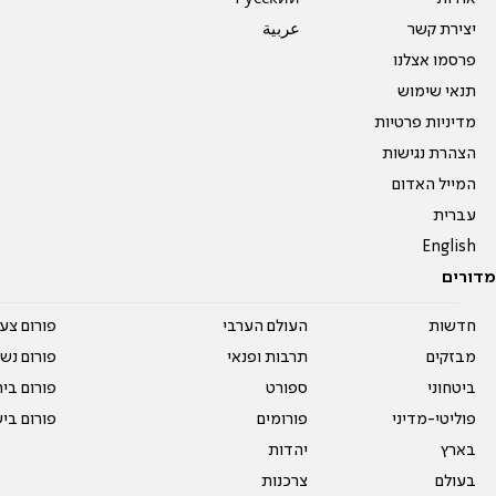
יצירת קשר
عربية
פרסמו אצלנו
תנאי שימוש
מדיניות פרטיות
הצהרת נגישות
המייל האדום
עברית
English
מדורים
חדשות
העולם הערבי
פורום צע
מבזקים
תרבות ופנאי
פורום נשו
ביטחוני
ספורט
פורום בי
פוליטי-מדיני
פורומים
פורום בי
בארץ
יהדות
בעולם
צרכנות