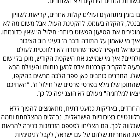
בשורות המדים הירוקים ולא השחורים.
בו בזמן מתחזקים ועולים קולות אחרים, קריאות לשוויון
בנטל, להקלה בעומס, להקטנת העול, אבל משום מה לא
מזכירים את הטיעון הפשוט ביותר: חילול ה' שאין כדוגמתו.
איך מי שאמון על התורה ודבר ה' בעיני רוב הציבור
בישראל מקפיד לספר שהתורה לא רלוונטית לעולם
ולחיים? איך מי שמייצג את השקפת הקודש, מוכן בלי שום
בעיה להקריב קורבנות אדם למען נוחותו והעוילם הבא
שלו. החרדים כותבים כאן ספר הלכה מרשים בהיקפו,
שהתוכן שלו מלא בפרטי פרטים של חילול ה'. "האחיכם
יצאו למלחמה" מעולם לא הוצג יפה כל כך.
החרדים, באדיקות כמעט דתית, מתאמצים להפוך ללא
רלוונטיים בציבוריות הישראלית, נבהלים מהצלחתם וממה
שנלווה לכך. הם הצליחו לפספס הזדמנות נדירה להראות
את האחריות שלהם על עם ישראל, לקבל לגיטימיות