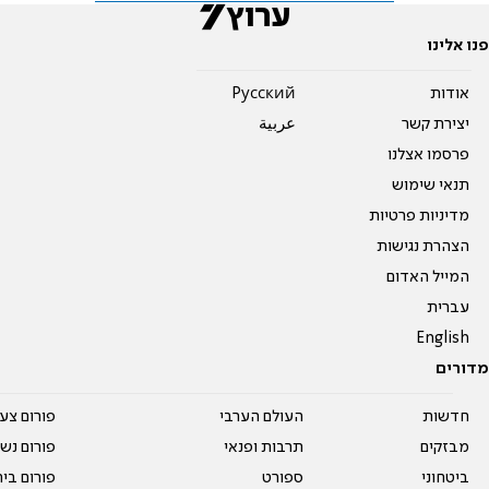
פנו אלינו
אודות
Pусский
יצירת קשר
عربية
פרסמו אצלנו
תנאי שימוש
מדיניות פרטיות
הצהרת נגישות
המייל האדום
עברית
English
מדורים
חדשות
העולם הערבי
פורום צע
מבזקים
תרבות ופנאי
פורום נשו
ביטחוני
ספורט
פורום בי