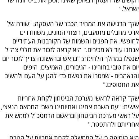
הקשים של העסקה באופן שאינו מסכן את ביטחונה של
ישראל."
שקד הדגישה את המחיר הכבד של העסקה: "שורה של
ארכי מחבלים מתועבים, רוצחי המונים, משוחררים
לחופשי. את הפנים והשמות של הקורבנות העתידיים
אנחנו עוד לא מכירים." היא קראה לזכור את חללי צה"ל
שנפלו במהלך הלחימה: "בראש ובראשונה צריך לזכור יום
יום את טובי בחורינו - הגיבורים, האמיצים, היפים
והנאהבים - שמסרו את נפשם כדי להגן על העם ולהשיב
את החטופים."
שקד קראה לראשי מערכת הביטחון לקחת אחריות
אישית: "עם השבת אחינו ואחיותינו משבי החמאס הנאצי,
על ראשי מערכת הביטחון ובראשם הרמטכ"ל לממש את
אחריותם ולהתפטר."
היא הוסיפה כי על הממשלה לקחת אחריות על הטבח