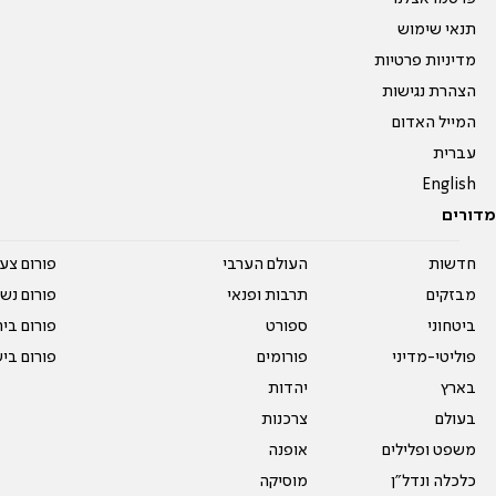
תנאי שימוש
מדיניות פרטיות
הצהרת נגישות
המייל האדום
עברית
English
מדורים
חדשות
העולם הערבי
פורום צע
מבזקים
תרבות ופנאי
פורום נשו
ביטחוני
ספורט
פורום בי
פוליטי-מדיני
פורומים
פורום בי
בארץ
יהדות
בעולם
צרכנות
משפט ופלילים
אופנה
כלכלה ונדל"ן
מוסיקה