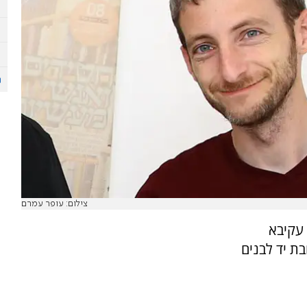
צילום: עופר עמרם
 עקיבא
ת יד לבנים