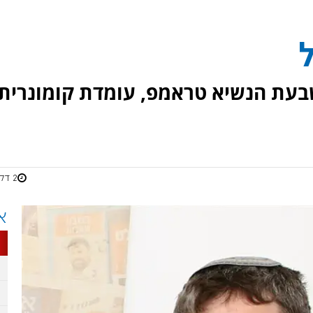
בעת הנשיא טראמפ, עומדת קומונרית
2 דקות
א