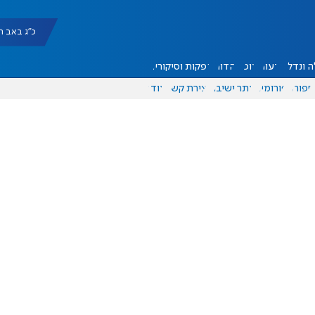
כ"ג באב תשפ"ו |
 ונדל"ן
דעות
אוכל
יהדות
הפקות וסיקורים
ספורט
פורומים
אתר ישיבה
יצירת קשר
עוד