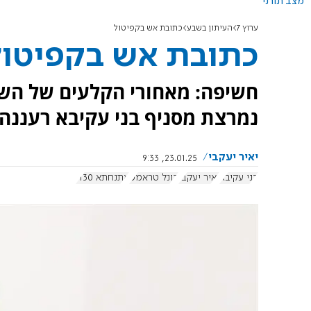
מצב תורני
ערוץ 7
העיתון בשבע
כתובת אש בקפיטול
כתובת אש בקפיטול
חשיפה: מאחורי הקלעים של הש
נמרצת מסניף בני עקיבא רעננה
יאיר יעקבי
23.01.25, 9:33
בני עקיבא
יאיר יעקבי
דונל טראמפ
אתנחתא 1130