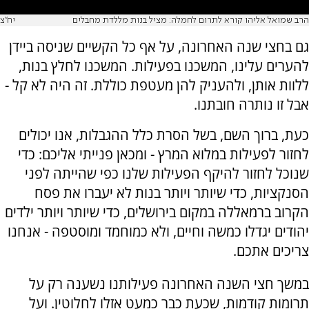
הרב שמואל אליהו קורא לתרום לחמלה: מציל בנות מללדת מחבלים
יח"צ
גם בחצי שנה האחרונה, על אף כל הקשיים שניסה ביידן
להערים עלינו, המשכנו בפעילות. המשכנו לחלץ בנות,
ללוות אותן, ולהעניק להן מעטפת כוללת. זה היה לא קל -
אבל זו נותרה חובתנו.
כעת, ברוך השם, בשל הסרת כלל ההגבלות, אנו יכולים
לחזור לפעילות במלוא המרץ - ומכאן פנייתי אליכם: כדי
שנוכל לחזור להיקף הפעילות שלנו כפי שהייתה לפני
הסנקציות, כדי שיותר ויותר בנות לא יעברו את פסח
הקרוב ברמאללה במקום בירושלים, כדי שיותר ויותר ילדים
יהודים יגדלו כמשה וחיים, ולא כמוחמד ומוסטפה - אנחנו
צריכים אתכם.
במשך חצי השנה האחרונה פעילותנו נשענה רק על
תרומות קודמות, שכעת כבר כמעט אזלו לחלוטין. ועל