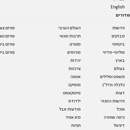
English
מדורים
חדשות
העולם הערבי
פורום צע
מבזקים
תרבות ופנאי
פורום נשו
ביטחוני
ספורט
פורום בי
פוליטי-מדיני
פורומים
פורום בי
בארץ
יהדות
בעולם
צרכנות
משפט ופלילים
אופנה
כלכלה ונדל"ן
מוסיקה
דעות
פיוטקאסט
חדשות המגזר
ילדודס
אוכל
מודעות אבל
כיפה שחורה
מזג אוויר
דיגיטל
תגיות