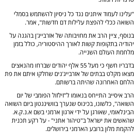
"עלינו לעמוד איתנים נגד כל ניסיון להשתמש בסמלי
השואה ככלי להפצת עלילות דם חדשות", אמר.
בנוסף, ציין הרב את מחויבותה של אזרבייג'ן בהגנה על
יהודיה בתקופות קשות לאורך ההיסטוריה, כולל בזמן
מלחמת העולם השנייה.
בדבריו חשף כי מעל 55 אלף יהודים שברחו מהנאצים
מצאו מקלט בבתים של אזרבייג'נים שחלקו איתם את פת
הלחם האחרונה שהיתה ברשותם.
הרב איסייב התייחס בנאומו ל"זילזול הפומבי של יום
השואה", כלשונו, בכינוס שנערך בוושינגטון ביום השואה
הבינלאומי, שאורגן על ידי ארגון ארמני בשם א.נ.ק.א.
שהאשים את ישראל ב"טיהור אתני" - על רקע תכנית
להקמת מלון ברובע הארמני בירושלים.