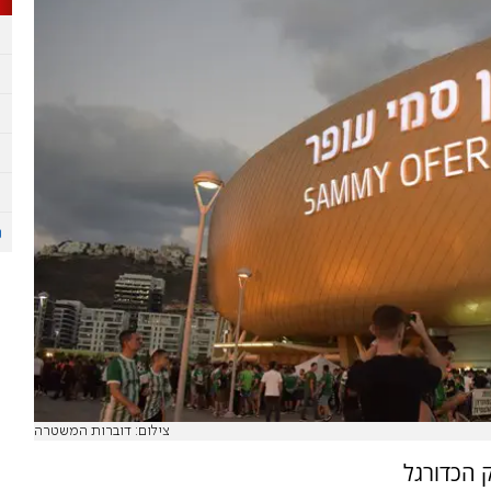
צילום: דוברות המשטרה
 הכדורגל