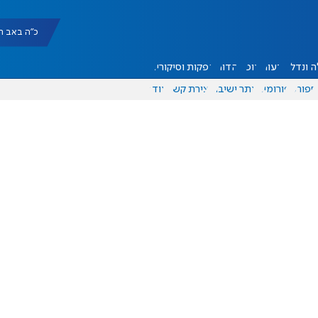
כ"ה באב תשפ"ו |
 ונדל"ן
דעות
אוכל
יהדות
הפקות וסיקורים
ספורט
פורומים
אתר ישיבה
יצירת קשר
עוד