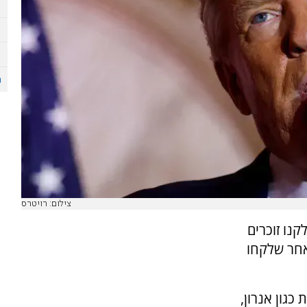
צילום: רויטרס
נו זוכרים
אחר שלקחו
גון אנרון,