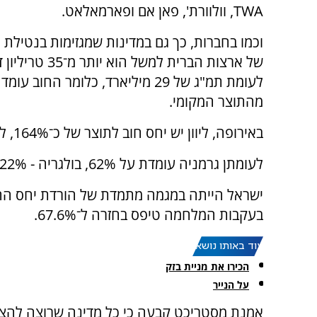
TWA
, וולוורת', פאן אם ופארמאלאט.
וכמו בחברות, כך גם במדינות שמגזימות בנטילת 
של ארצות הברית למשל הוא יותר
מהתוצר המקומי.
באירופה, ליוון יש יחס חוב לתוצר של כ־164%, לאיטליה 137%, לצרפת 113% ולספרד 105%.
לעומתן גרמניה עומדת על 62%, בולגריה - 22%, שבדיה - 32%, דנמרק - 34% וליטא - 37%.
בעקבות המלחמה טיפס בחזרה ל־67.6%.
עוד באותו נושא:
הכירו את מניית בזק
על הנייר
אמנת מסטריכט קבעה כי כל מדינה שרוצה להצטרף