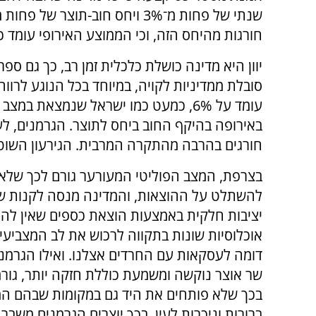
חורגות מהיחס הזה, וכי הממוצע האירופי עומד כעת 
יוון היא מדינה כושלת כלכלית זמן רב, כך גם ס
סובלת ממדיניות לקויה, במיוחד בכל הנוגע לרוו
עומד על 6%, כמעט כמו ישראל שנמצא
באירופה בהיקף החוב ביחס לתוצר. הגרמנים, לע
חורגים בהרבה מהתקרה המרבית. הגירעון השוטף 
בצרפת, המצב הפוליטי המעורער גורם לכך שלא 
להשתלט על ההוצאות, והמדינה מנסה לקנות ש
יציבות חלקית באמצעות הוצאת כספים שאין לה 
אוכלוסיות שונות בתקווה לרכוש את לב המצביעי
דומה לעסקאות עם החרדים אצלנו. ואילו הגרמני
שר אוצר נוקשה ומשמעת כוללת חזקה יותר, גור
בכך שלא פותחים את היד גם במקומות שבהם המ
ברורות וניכרות לעין. בכך יוצרים הגרמנים משבר