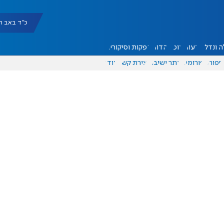
כ"ד באב תשפ"ו |
 ונדל"ן
דעות
אוכל
יהדות
הפקות וסיקורים
ספורט
פורומים
אתר ישיבה
יצירת קשר
עוד