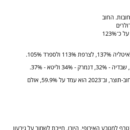
חובות. החוב
 מ־35 טריליון דולרים
לעומת תמ"ג של 29 מיליארד, כלומר החוב עומד על כ־123%
ישראל הייתה במגמה מתמדת של הורדת יחס החוב-תוצר, וב־2023 הוא עמד על 59.9%, אולם
 למטבע האירופי, היורו, חייבת לשמור על גירעון