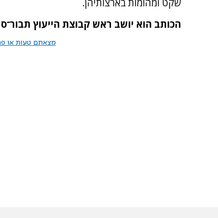
שקט ומהומות בארצותיהן.
הכותב הוא יושב ראש קבוצת הייעוץ תבור־ס
מצאתם טעות או פרס