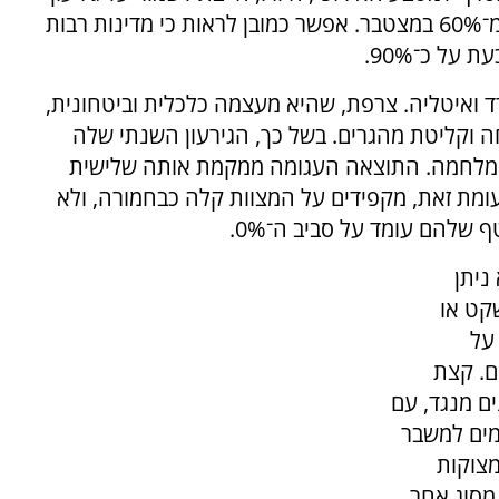
שנתי של פחות מ־3% ויחס חוב-תוצר של פחות מ־60% במצטבר. אפשר כמובן לראות כי מדינות רבות
על כ־90%.
פרד ואיטליה. צרפת, שהיא מעצמה כלכלית וביטחונית,
חה וקליטת מהגרים. בשל כך, הגירעון השנתי שלה
ת במצב מלחמה. התוצאה העגומה ממקמת אותה שלישית
ומת זאת, מקפידים על המצוות קלה כבחמורה, ולא
שלהם עומד על סביב ה־0%.
ניתן
קט או
על
ם. קצת
ם מנגד, עם
מים למשבר
צוקות
 מסוג אחר.