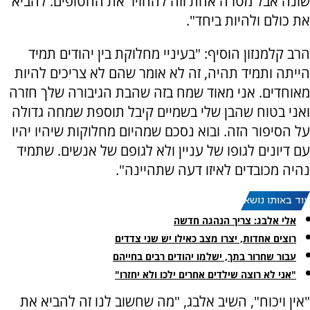
שונה אבל מטרה אחת וזה להחזיר את החטופים. להביא
את כולם ולהיות ביחד".
הרב קלמנזון הוסיף: "בעיניי מחלוקת בין יהודים תמיד
הייתה ותמיד תהיה, זה לא אומר שהם לא צריכים להיות
מאוחדים. אני מאוד שמח בזה שהבת הגיבורה שלך חזרה
ואני בטוח שהבן שלי בשמיים קיבל תוספת שמחה גדולה
על הסיפור הזה. ובוא נסכם שמהיום מחלוקות שיהיו יהיו
עם דיונים לגופו של עניין ולא לגופם של אנשים. שתמיד
נהיה מכובדים לאיזו דעה שתהיינה".
עוד באותו נושא:
אלי אלבג: צריך הנהגה חדשה
רוצים אחדות, יצרו מצב כאילו יש שני צדדים
עבור שחרור בתך, ישלמו יהודים רבים בחייהם
"אני לא רוצה שילדים אחרים ילכו ולא יחזרו"
"אין ויכוח", השיב אלבג, "מה שחשוב לנו זה להביא את