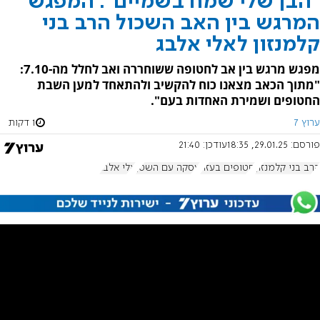
"הבן שלי שמח בשמיים": המפגש
המרגש בין האב השכול הרב בני
קלמנזון לאלי אלבג
מפגש מרגש בין אב לחטופה ששוחררה ואב לחלל מה-7.10:
"מתוך הכאב מצאנו כוח להקשיב ולהתאחד למען השבת
החטופים ושמירת האחדות בעם".
ערוץ 7
1 דקות
פורסם:
29.01.25, 18:35
עודכן:
21:40
הרב בני קלמנזון
חטופים בעזה
עסקה עם השטן
אלי אלבג