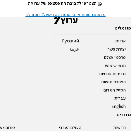
הצטרפו לקבוצת הוואטצאפ של ערוץ 7
מצאתם טעות או פרסומת לא ראויה? דווחו לנו
פנו אלינו
אודות
Pусский
יצירת קשר
عربية
פרסמו אצלנו
תנאי שימוש
מדיניות פרטיות
הצהרת נגישות
המייל האדום
עברית
English
מדורים
חדשות
העולם הערבי
פורום צע