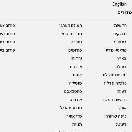
English
מדורים
חדשות
העולם הערבי
פורום צע
מבזקים
תרבות ופנאי
פורום נשו
ביטחוני
ספורט
פורום בי
פוליטי-מדיני
פורומים
פורום בי
בארץ
יהדות
בעולם
צרכנות
משפט ופלילים
אופנה
כלכלה ונדל"ן
מוסיקה
דעות
פיוטקאסט
חדשות המגזר
ילדודס
אוכל
מודעות אבל
כיפה שחורה
מזג אוויר
דיגיטל
תגיות