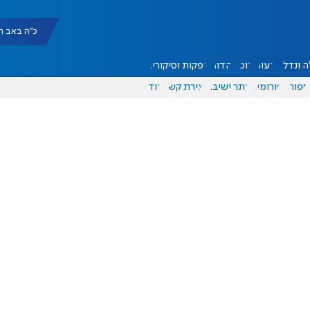
כ"ה באב תשפ"ו |
 ונדל"ן
דעות
אוכל
יהדות
הפקות וסיקורים
ספורט
פורומים
אתר ישיבה
יצירת קשר
עוד