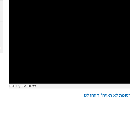
צילום: ערוץ כנסת
ומת לא ראויה? דווחו לנו