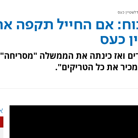
לשטיין כעס
וח: אם החייל תקפה את
ן כעס
דים ואז כינתה את הממשלה "מסריחה".
מכיר את כל הטריקים".
א