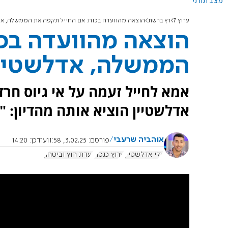
מצב תורני
ערוץ 7
רץ ברשת
הוצאה מהוועדה בכוח: אם החייל תקפה את הממשלה, אד
הוצאה מהוועדה בכ
הממשלה, אדלשטיי
אמא לחייל זעמה על אי גיוס חר
אדלשטיין הוציא אותה מהדיון: "
אוהביה שרעבי
פורסם:
3.02.25, 11:58
עודכן:
14:20
יולי אדלשטיין
ערוץ כנסת
ועדת חוץ וביטחון