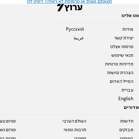
מצאתם טעות או פרסומת לא ראויה? דווחו לנו
פנו אלינו
אודות
Pусский
יצירת קשר
عربية
פרסמו אצלנו
תנאי שימוש
מדיניות פרטיות
הצהרת נגישות
המייל האדום
עברית
English
מדורים
חדשות
העולם הערבי
פורום צע
מבזקים
תרבות ופנאי
פורום נשו
ביטחוני
ספורט
פורום בי