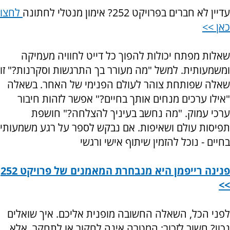
עדיין לא חברים בפרויקט 252? אימון מנטלי לחתונה
לחצו
כאן >>
שאלות מפתח יכולות להפוך כל דייט לחוויה מעמיקה
ומשמעותית. למשל "מה מעורר בך התרגשות וסקרנות?" זו
שאלה שפותחת צוהר לעולם הפנימי של האחר. בשאלה
"אילו ערכים מנחים אותך בחיים?" אפשר לזהות חיבור
ערכי עמוק. "מה נחשב בעיניך להצלחה?" חושפת
תפיסות עולם ושאיפות. אם נבקש לספר על רגע משמעותי
בחיים - נוכל להזמין שיתוף אישי ורגשי
פנינה רייפמן היא מנבחרת המאמנים של פרויקט 252
>>
לפני הכל, השאלה החשובה מופנית אליכם. איך שואלים
נכון? חשוב לזכור: המטרה אינה לחקור או לתחקר, אלא