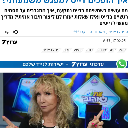
איך הופכים דייט למפגש משמעותי?
מה עושים כשהשיחה בדייט נתקעת, איך מתגברים על חסמים
רגשיים בדייט ואילו שאלות יעזרו לנו ליצור חיבור אמיתי? מדריך
מעשי לדייטים
פנינה רייפמן, מאמנת פרויקט 252
1 דקות
17.02.25, 8:53
דייטים
זוגיות
שידוכים
חתונה
גירושים
רווקות
פנינה רייפמן