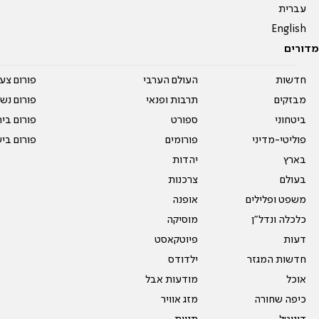
עברית
English
מדורים
חדשות
העולם הערבי
פורום צע
מבזקים
תרבות ופנאי
פורום נשו
ביטחוני
ספורט
פורום בי
פוליטי-מדיני
פורומים
פורום בי
בארץ
יהדות
בעולם
צרכנות
משפט ופלילים
אופנה
כלכלה ונדל"ן
מוסיקה
דעות
פיוטקאסט
חדשות המגזר
ילדודס
אוכל
מודעות אבל
כיפה שחורה
מזג אוויר