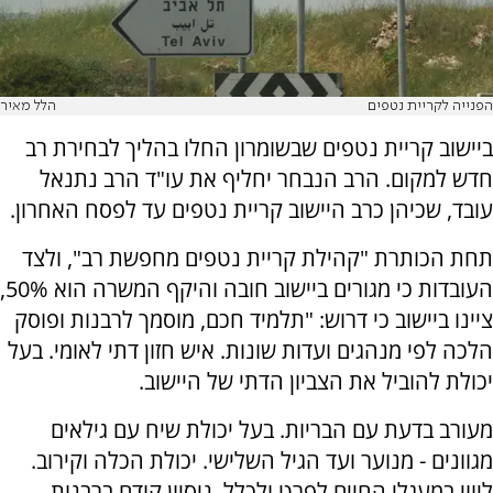
הפנייה לקריית נטפים
הלל מאיר
ביישוב קריית נטפים שבשומרון החלו בהליך לבחירת רב
חדש למקום. הרב הנבחר יחליף את עו"ד הרב נתנאל
עובד, שכיהן כרב היישוב קריית נטפים עד לפסח האחרון.
תחת הכותרת "קהילת קריית נטפים מחפשת רב", ולצד
העובדות כי מגורים ביישוב חובה והיקף המשרה הוא 50%,
ציינו ביישוב כי דרוש: "תלמיד חכם, מוסמך לרבנות ופוסק
הלכה לפי מנהגים ועדות שונות. איש חזון דתי לאומי. בעל
יכולת להוביל את הצביון הדתי של היישוב.
מעורב בדעת עם הבריות. בעל יכולת שיח עם גילאים
מגוונים - מנוער ועד הגיל השלישי. יכולת הכלה וקירוב.
ליווי במעגלי החיים לפרט ולכלל. ניסיון קודם ברבנות