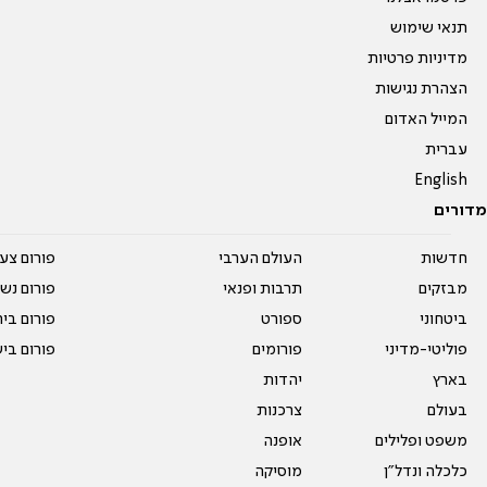
תנאי שימוש
מדיניות פרטיות
הצהרת נגישות
המייל האדום
עברית
English
מדורים
חדשות
העולם הערבי
פורום צע
מבזקים
תרבות ופנאי
פורום נשו
ביטחוני
ספורט
פורום בי
פוליטי-מדיני
פורומים
פורום בי
בארץ
יהדות
בעולם
צרכנות
משפט ופלילים
אופנה
כלכלה ונדל"ן
מוסיקה