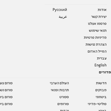
אודות
Pусский
יצירת קשר
عربية
פרסמו אצלנו
תנאי שימוש
מדיניות פרטיות
הצהרת נגישות
המייל האדום
עברית
English
מדורים
חדשות
העולם הערבי
פורום צע
מבזקים
תרבות ופנאי
פורום נשו
ביטחוני
ספורט
פורום בי
פוליטי-מדיני
פורומים
פורום בי