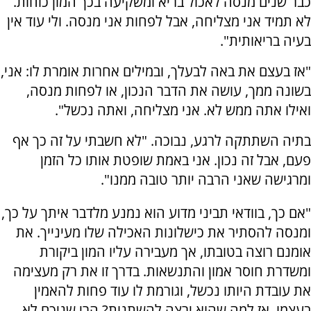
כבר שנים מנסה לאכול בריא ומשקיעה בכך המון כוחות.
לא תמיד אני מצליחה, אבל לפחות אני מנסה. ולי עוד אין
בעיה בריאותית".
"אז בעצם את באה לבעלך, ובמילים אחרות אומרת לו: אני,
בשונה ממך, עושה את הדבר הנכון, או לפחות מנסה,
ואילו אתה ממש לא. אני מצליחה, ואתה נכשל".
בתיה השתתקה לרגע, נבוכה. "לא חשבתי על זה כך אף
פעם, אבל זה נכון. אני באמת שופטת אותו כל הזמן
ומרגישה שאני הרבה יותר טובה ממנו".
"אם כך, בוודאי תביני מדוע הוא נמנע מלדבר איתך על כך,
ומנסה להסתיר את כישלונות האכילה שלו מעינייך. את
אומנם רוצה בטובתו, אך מעבירה עליו המון ביקורת
ומשדרת חוסר אמון והתנשאות. בדרך זו את רק מעצימה
את עובדת היותו נכשל, וגורמת לו עוד פחות להאמין
בעצמו. אז למה שהוא ירצה להשתנות? הרי שניכם לא