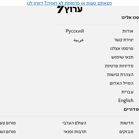
מצאתם טעות או פרסומת לא ראויה? דווחו לנו
פנו אלינו
אודות
Pусский
יצירת קשר
عربية
פרסמו אצלנו
תנאי שימוש
מדיניות פרטיות
הצהרת נגישות
המייל האדום
עברית
English
מדורים
חדשות
העולם הערבי
פורום צע
מבזקים
תרבות ופנאי
פורום נשו