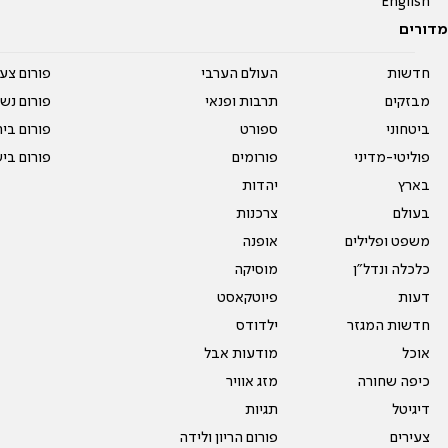
English
מדורים
חדשות
העולם הערבי
פורום צע
מבזקים
תרבות ופנאי
פורום נשו
ביטחוני
ספורט
פורום בי
פוליטי-מדיני
פורומים
פורום בי
בארץ
יהדות
בעולם
צרכנות
משפט ופלילים
אופנה
כלכלה ונדל"ן
מוסיקה
דעות
פיוטקאסט
חדשות המגזר
ילדודס
אוכל
מודעות אבל
כיפה שחורה
מזג אוויר
דיגיטל
תגיות
צעירים
פורום הריון ולידה