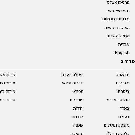
פרסמו אצלנו
תנאי שימוש
מדיניות פרטיות
הצהרת נגישות
המייל האדום
עברית
English
מדורים
חדשות
העולם הערבי
פורום צע
מבזקים
תרבות ופנאי
פורום נשו
ביטחוני
ספורט
פורום בי
פוליטי-מדיני
פורומים
פורום בי
בארץ
יהדות
בעולם
צרכנות
משפט ופלילים
אופנה
כלכלה ונדל"ן
מוסיקה