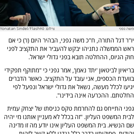
משה גפני
צילום: Yonatan Sindel/Flash90
יו"ר דגל התורה, ח"כ משה גפני, הבהיר היום (ו') כי אם
ראש הממשלה נתניהו יבקש להעביר את התקציב לפני
חוק הגיוס, ההחלטה תובא בפני גדולי ישראל.
בריאיון לביטאון 'יתד נאמן', אמר גפני כי "מתוקף תפקידי
בוועדת הכספים, אני עובד על התקציב. כאשר הדברים
יגיעו לכלל מעשה, נשאל את גדולי ישראל ונפעל לפי
החלטתם. ההכרעה אינה בידינו".
גפני התייחס גם להחרמת טקס כניסתו של יצחק עמית
לבית המשפט העליון. "זה בכלל לא מעניין אותנו מי יהיה
שם הנשיא. בית המשפט העליון אינו יודע מה זו מדינה
יהודית. פסיקותיו בדרך כלל נגדנו ללא קשר לזהות