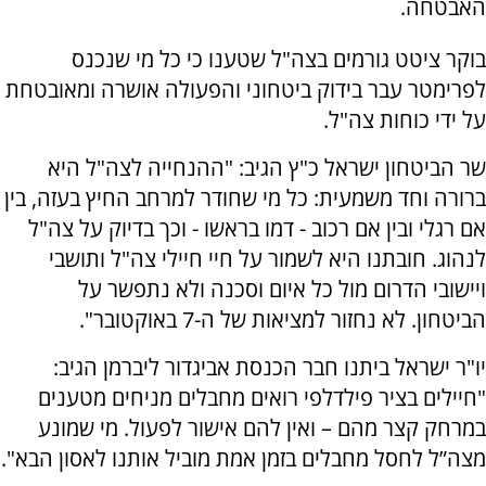
האבטחה.
בוקר ציטט גורמים בצה"ל שטענו כי כל מי שנכנס
לפרימטר עבר בידוק ביטחוני והפעולה אושרה ומאובטחת
על ידי כוחות צה"ל.
שר הביטחון ישראל כ"ץ הגיב: "ההנחייה לצה"ל היא
ברורה וחד משמעית: כל מי שחודר למרחב החיץ בעזה, בין
אם רגלי ובין אם רכוב - דמו בראשו - וכך בדיוק על צה"ל
לנהוג. חובתנו היא לשמור על חיי חיילי צה"ל ותושבי
ויישובי הדרום מול כל איום וסכנה ולא נתפשר על
הביטחון. לא נחזור למציאות של ה-7 באוקטובר".
יו"ר ישראל ביתנו חבר הכנסת אביגדור ליברמן הגיב:
"חיילים בציר פילדלפי רואים מחבלים מניחים מטענים
במרחק קצר מהם – ואין להם אישור לפעול. מי שמונע
מצה”ל לחסל מחבלים בזמן אמת מוביל אותנו לאסון הבא".