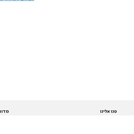
פנו אלינו
מדור
אודות
Pусский
חד
יצירת קשר
عربية
מב