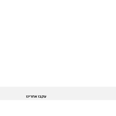
עקבו אחרינו
ות
טוויטר
ם הריון ולידה
פייסבוק