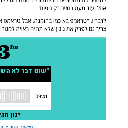
להחזיר את החטופים הביתה ובכל המהירות כי הז
אוזל ועוד מעט נחזיר רק גופות".
לדבריו, "טראמפ בא כמו בהזמנה. אבל טראמפ אמ
צריך גם לפרק את ג'נין שלא תהיה ראויה למגורים
מצאתם טעות או פרס