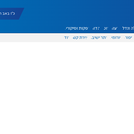
כ"ו באב תשפ"ו |
 ונדל"ן
דעות
אוכל
יהדות
הפקות וסיקורים
ספורט
פורומים
אתר ישיבה
יצירת קשר
עוד