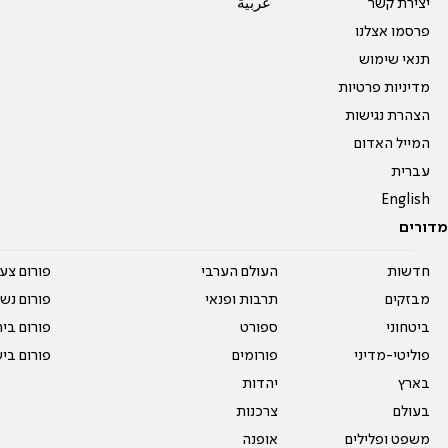
יצירת קשר
عربية
פרסמו אצלנו
תנאי שימוש
מדיניות פרטיות
הצהרת נגישות
המייל האדום
עברית
English
מדורים
חדשות
העולם הערבי
פורום צע
מבזקים
תרבות ופנאי
פורום נשו
ביטחוני
ספורט
פורום בי
פוליטי-מדיני
פורומים
פורום בי
בארץ
יהדות
בעולם
צרכנות
משפט ופלילים
אופנה