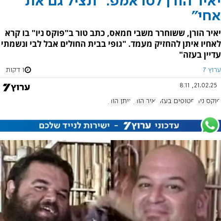
יאיר הורן לטראמפ: "תציל גם את
אחי"
יאיר הורן, ששוחרר משבי חמאס, כתב טור ב"פוקס ניו" בו קרא
לאחיו איתן להחזיק מעמד. "גופי בבית החולים אבל לבי ונשמתי
עדיין בעזה"
ערוץ 7
1 דקות
21.02.25, 8:11
פוקס ניוז
חטופים בעזה
יאיר הורן
איתן הורן