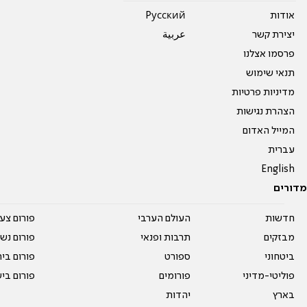
אודות
Pусский
יצירת קשר
عربية
פרסמו אצלנו
תנאי שימוש
מדיניות פרטיות
הצהרת נגישות
המייל האדום
עברית
English
מדורים
חדשות
העולם הערבי
פורום צע
מבזקים
תרבות ופנאי
פורום נשו
ביטחוני
ספורט
פורום בי
פוליטי-מדיני
פורומים
פורום בי
בארץ
יהדות