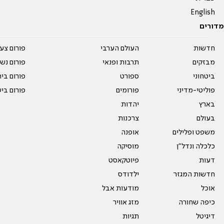
English
מדורים
חדשות
העולם הערבי
פורום צע
מבזקים
תרבות ופנאי
פורום נשו
ביטחוני
ספורט
פורום בי
פוליטי-מדיני
פורומים
פורום בי
בארץ
יהדות
בעולם
צרכנות
משפט ופלילים
אופנה
כלכלה ונדל"ן
מוסיקה
דעות
פיוטקאסט
חדשות המגזר
ילדודס
אוכל
מודעות אבל
כיפה שחורה
מזג אוויר
דיגיטל
תגיות