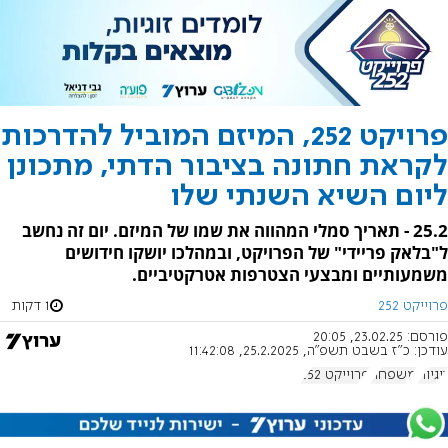
פרויקט 252, המיזם המוביל להדרכות
לקראת חתונה בציבור הדתי, מתכונן
ליום השיא השנתי שלו
25.2 - תאריך סמלי המהווה את שמו של המיזם. יום זה נחשב
ל"בלאק פריידי" של הפרויקט, ובמהלכו יושקו חידושים
משמעותיים ומבצעי הצטרפות אטרקטיביים.
פרוייקט 252
1 דקות
פורסם:
23.02.25, 20:05
עודכן:
כ"ז בשבט תשפ"ה, 25.2.2025, 11:42:08
זוגיות
משפחה
פרוייקט 252