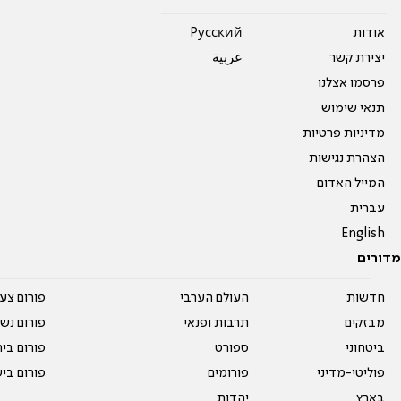
אודות
Pусский
יצירת קשר
عربية
פרסמו אצלנו
תנאי שימוש
מדיניות פרטיות
הצהרת נגישות
המייל האדום
עברית
English
מדורים
חדשות
העולם הערבי
פורום צע
מבזקים
תרבות ופנאי
פורום נשו
ביטחוני
ספורט
פורום בי
פוליטי-מדיני
פורומים
פורום בי
בארץ
יהדות