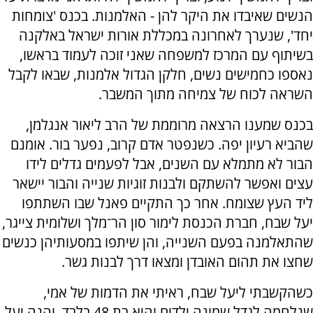
הנשים שאיבדו את היקר להן - האלמנות. בכנס 'צומחות
יחד', שנערך לאחרונה במכללת אורות ישראל באלקנה
בשיתוף עם המרכז למשפחה שאני זוכה לעמוד בראשו,
נאספו כחמישים נשים, חלקן הגדול אלמנות, שבאו לקבל
השראה לכוח של צמיחה מתוך המשבר.
בכנס שמענו הרצאה מרוממת של הרב ליאור אנגלמן,
שהביא רעיון יפה. כשנפטר אדם קרוב, נפער בור. אומנם
הבור לא מתמלא עם השנים, אבל לפעמים גדלים לידו
עצים ואפשר להשתקם ולבנות זוגיות שנייה והבור יישאר
ליד העץ שצומח. אחר כך התקיים פאנל שבו השתתפו
יעל שבח, חברת הכנסת לימור סון הר־מלך ושלומית צייגר,
שהתאלמנה בפעם השנייה, והן שיתפו במסעותיהן כנשים
שחצו את תהום האובדן ומצאו דרך לבנות גשר.
כשהקשבתי ליעל שבח, ראיתי את הדמות של אמי,
שנלחמה לגדל שמונה ילדים והיא בת 48 בלבד. והנה יעל