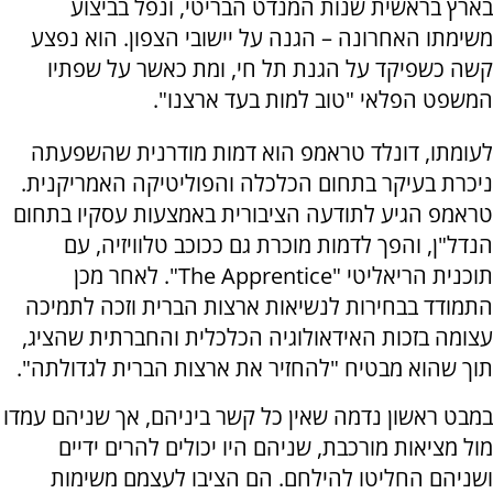
בארץ בראשית שנות המנדט הבריטי, ונפל בביצוע
משימתו האחרונה – הגנה על יישובי הצפון. הוא נפצע
קשה כשפיקד על הגנת תל חי, ומת כאשר על שפתיו
המשפט הפלאי "טוב למות בעד ארצנו".
לעומתו, דונלד טראמפ הוא דמות מודרנית שהשפעתה
ניכרת בעיקר בתחום הכלכלה והפוליטיקה האמריקנית.
טראמפ הגיע לתודעה הציבורית באמצעות עסקיו בתחום
הנדל"ן, והפך לדמות מוכרת גם ככוכב טלוויזיה, עם
תוכנית הריאליטי "
The Apprentice
". לאחר מכן
התמודד בבחירות לנשיאות ארצות הברית וזכה לתמיכה
עצומה בזכות האידאולוגיה הכלכלית והחברתית שהציג,
תוך שהוא מבטיח "להחזיר את ארצות הברית לגדולתה".
במבט ראשון נדמה שאין כל קשר ביניהם, אך שניהם עמדו
מול מציאות מורכבת, שניהם היו יכולים להרים ידיים
ושניהם החליטו להילחם. הם הציבו לעצמם משימות