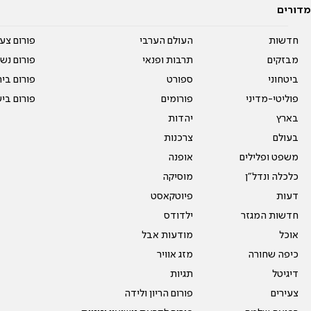
מדורים
חדשות
העולם הערבי
פורום צע
מבזקים
תרבות ופנאי
פורום נשו
ביטחוני
ספורט
פורום בי
פוליטי-מדיני
פורומים
פורום בי
בארץ
יהדות
בעולם
צרכנות
משפט ופלילים
אופנה
כלכלה ונדל"ן
מוסיקה
דעות
פיוטקאסט
חדשות המגזר
ילדודס
אוכל
מודעות אבל
כיפה שחורה
מזג אוויר
דיגיטל
תגיות
צעירים
פורום הריון ולידה