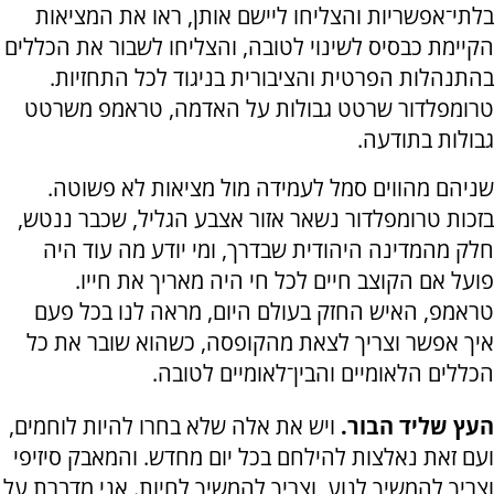
בלתי־אפשריות והצליחו ליישם אותן, ראו את המציאות
הקיימת כבסיס לשינוי לטובה, והצליחו לשבור את הכללים
בהתנהלות הפרטית והציבורית בניגוד לכל התחזיות.
טרומפלדור שרטט גבולות על האדמה, טראמפ משרטט
גבולות בתודעה.
שניהם מהווים סמל לעמידה מול מציאות לא פשוטה.
בזכות טרומפלדור נשאר אזור אצבע הגליל, שכבר ננטש,
חלק מהמדינה היהודית שבדרך, ומי יודע מה עוד היה
פועל אם הקוצב חיים לכל חי היה מאריך את חייו.
טראמפ, האיש החזק בעולם היום, מראה לנו בכל פעם
איך אפשר וצריך לצאת מהקופסה, כשהוא שובר את כל
הכללים הלאומיים והבין־לאומיים לטובה.
העץ שליד הבור.
ויש את אלה שלא בחרו להיות לוחמים,
ועם זאת נאלצות להילחם בכל יום מחדש. והמאבק סיזיפי
וצריך להמשיך לנוע, וצריך להמשיך לחיות. אני מדברת על