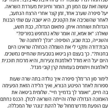
עושה זאת עם המון חן, הומור וחיוניות מעוררת השראה.
יעל סיפרה שערב אחד, זמן קצר אחרי הרצח הנתעב,
לאחר שהשכיבה את הקטנים, היא ישבה עם שתי הבנות
הגדולות ושוחחה איתן. פתאום הגדולה, כבת תשע,
שאלה: "אז אמא, זה אומר שלא נתחפש בפורים?"
והשנייה, כבת שבע, הוסיפה: "ונלך לחתונה של
הבת־דודה ותקני לי את השמלה הכחולה שראינו היום
בחנות?". כך בעצם הן ביטאו בטבעיות שהחיים נמשכים.
היום יעל היא מודל לאלמנות צעירות, והיא מרכזת תוכנית
לאלמנות ויתומים בעמותת קרן קובי מנדל.
לימור סון הר־מלך סיפרה איך נולדה בתה שרה שעות
ספורות לאחר הפיגוע הנורא, ואיך הלידה הזאת הפעימה
בה חיים, "ואומר לך בדמייך חיי". שלומית ביטאה את
האמונה הגדולה שלה והייתה השראה לכולן. הכנס נחתם
עם הופעת מדרש־מחול של להקת 'נוגה' של המכללה.