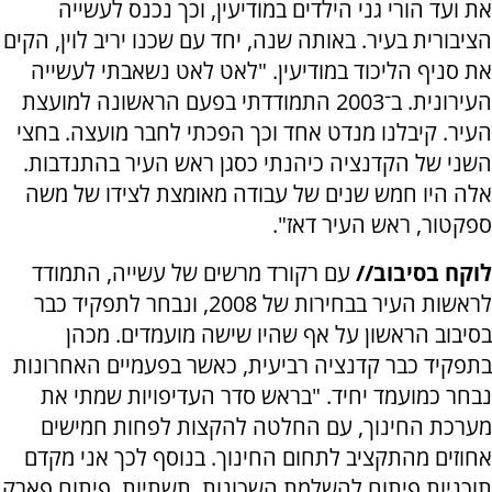
את ועד הורי גני הילדים במודיעין, וכך נכנס לעשייה
הציבורית בעיר. באותה שנה, יחד עם שכנו יריב לוין, הקים
את סניף הליכוד במודיעין. "לאט לאט נשאבתי לעשייה
העירונית. ב־2003 התמודדתי בפעם הראשונה למועצת
העיר. קיבלנו מנדט אחד וכך הפכתי לחבר מועצה. בחצי
השני של הקדנציה כיהנתי כסגן ראש העיר בהתנדבות.
אלה היו חמש שנים של עבודה מאומצת לצידו של משה
ספקטור, ראש העיר דאז".
לוקח בסיבוב//
עם רקורד מרשים של עשייה, התמודד
לראשות העיר בבחירות של 2008, ונבחר לתפקיד כבר
בסיבוב הראשון על אף שהיו שישה מועמדים. מכהן
בתפקיד כבר קדנציה רביעית, כאשר בפעמיים האחרונות
נבחר כמועמד יחיד. "בראש סדר העדיפויות שמתי את
מערכת החינוך, עם החלטה להקצות לפחות חמישים
אחוזים מהתקציב לתחום החינוך. בנוסף לכך אני מקדם
תוכניות פיתוח להשלמת השכונות, תשתיות, פיתוח פארק