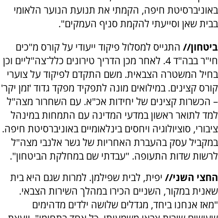
באוניברסיטת חיפה, הקמתי את תנועת הנוער הלאומי
בבית שאן וסייעתי להקמת סניף העמקים".
ביטחון//
התגייס למסלול פיקוד ייעודי על קורס מ"כים
חי"ר בבה"ד 4. לאחר מכן הדריך טירונים כלל־צה"ליים וכן
בחיל המשטרה הצבאית. משם התקדם לפיקוד על צוערי
קורס קצינים. במילואים מונה לתפקיד מפקד גדוד 'זמן יקר'
– הכשרות קצינים של יחידות אכ"א. עם השחרור מצה"ל
למד לתואר ראשון במדעי המדינה עם התמחות במינהל
ציבורי, סוציולוגיה ויחסים בינלאומיים באוניברסיטת חיפה.
במקביל עסק בהעברת האחריות של גשר אלנבי מצה"ל
לרשות שדות התעופה. "עבדתי שם במחלקת הביטחון".
החצי השני//
יפית, לבית שפילמן. למרות שגם היא בית
שאנית במקור, השניים הכירו במהלך השירות הצבאי.
"מאז אנחנו ביחד, מגדלים שלושה ילדים מדהימים