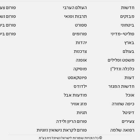
חדשות
העולם הערבי
פורום צע
מבזקים
תרבות ופנאי
פורום נשו
ביטחוני
ספורט
פורום בי
פוליטי-מדיני
פורומים
פורום בי
בארץ
יהדות
בעולם
צרכנות
משפט ופלילים
אופנה
כלכלה ונדל"ן
מוסיקה
דעות
פיוטקאסט
חדשות המגזר
ילדודס
אוכל
מודעות אבל
כיפה שחורה
מזג אוויר
דיגיטל
תגיות
צעירים
פורום הריון ולידה
רפואה שלמה
פורום לקראת נישואין וזוגיות
© כל הזכויות שמורות לישראל נשיונל ניוז בע"מ.