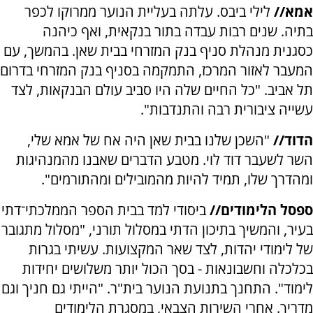
אמא//
לילי ביבס. עלתה בעליית הנוער ממרוקו לכפר
בתיה. שנים רבות עבדה בתור בנקאית, ואף כיהנה
כסגנית מנהלת סניף בנק המזרחי בבית שאן. בהמשך, עם
המעבר לאזור המרכז, התמקמה בסניף בנק המזרחי בדרום
תל אביב. "כל החיים שלה היו סביב עולם הבנקאות, לצד
עשייה ציבורית רבה והתנדבות".
הדוד//
"השכן שלנו בבית שאן היה אח של אמא שלי,
השר לשעבר דוד לוי. מטבע הדברים שאבנו מהמנהיגות
ומהדרך שלו, תמיד להיות מהמובילים ומהתורמים".
ספסל הלימודים//
ביסודי למד בבית הספר הממלכתי־דתי
בעיר, והמשיך בתיכון הדתי במסלול תורני, "מסלול מתגובר
של לימודי יהדות, לצד שאר המקצועות. עשיתי בגרות
בכלכלה וחשבונאות - בסך הכול יותר משלושים יחידות
לימוד". התחנך בתנועת הנוער בית"ר. "הייתי גם חניך וגם
מדריך. אחרי השירות הצבאי, במסגרת הלימודים