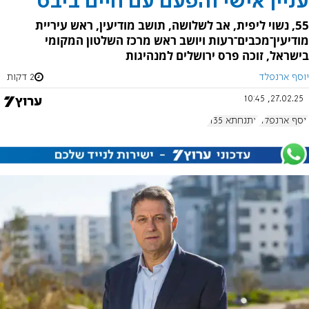
עניין אישי והפעם עם חיים ביבס
55, נשוי ליפית, אב לשלושה, תושב מודיעין, ראש עיריית
מודיעין־מכבים־רעות ויושב ראש מרכז השלטון המקומי
בישראל, זוכה פרס ירושלים למנהיגות
יוסף ארנפלד
2 דקות
27.02.25, 10:45
יוסף ארנפלד
אתנחתא 1135