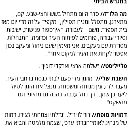
במגרש הביתי
מה הלו"ז//
סדר היום מתחיל בשש וחצי-שבע. קם,
מתארגן, מתפלל ומניח תפילין, "מקפיד על זה מדי יום מאז
בית הספר". משם – לעבודה. "אין־ספור פגישות, ישיבות
וסיורי עבודה, פורומים לפיתוח העיר וכדומה. התנהלות
מסודרת עם מעקבים. אני מאמין שעם ניהול ומעקב נכון
אפשר לקחת את העיר למקום אחר".
פלייליסט//
"שלמה ארצי וארקדי דוכין".
השבת שלי//
"מוזמן מדי פעם לבתי כנסת ברחבי העיר.
מעבר לזה, זמן מנוחה ומשפחה. מנצל את הזמן לטיול
ליער בן שמן, דרך נחל ענבה. נהנה גם מהיופי וגם
מהשקט".
דמויות מופת//
דוד לוי ז"ל. "גדלתי וצמחתי לצידו, דמות
של מנהיג לאומי־חברתי ערכי, שצמח מלמטה והביא את