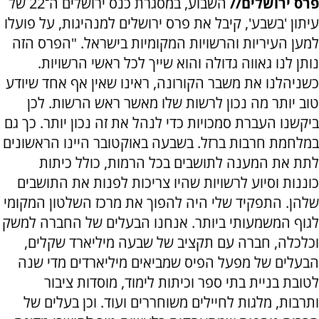
פרס ירושלים//
השבוע, במסגרת כנס ירושלים ה־22 של
עיתון 'בשבע', קיבל את פרס ירושלים למנהיגות, על פועלו
למען העיריות והרשויות המקומיות בישראל. "הפרס הזה
נותן לנו גאווה גדולה והוא שייך לכל ראשי הרשויות.
כשניהלנו את משבר הקורונה, ראינו שאין אף אחד שיודע
טוב יותר מה נכון לרשות שלו מאשר ראש הרשות. לכן
ביקשנו העברת סמכויות כדי לנהל את זה נכון יותר. כך גם
במלחמת חרבות ברזל. בשבעה באוקטובר היינו הראשונים
לתת את המענה לתושבים בכל הרמות, כולל כיתות
כוננות וסיוע לרשויות שהיו צריכות לפנות את התושבים
שלהן. התפקיד שלי היה להפוך את מרכז השלטון המקומי
לגוף המשמעותי ביותר. אנחנו הבעלים של החברה למשק
וכלכלה, חברה עם תקציב של שבעה מיליארד שקלים,
הבעלים של מפעל הפיס שמביאים מיליארדים מדי שנה
לטובת בניית בתי ספר וכיתות לימוד, מוסדות ציבור
ותרבות, מלגות לחיילים משוחררים ועוד. וכן בעלים של