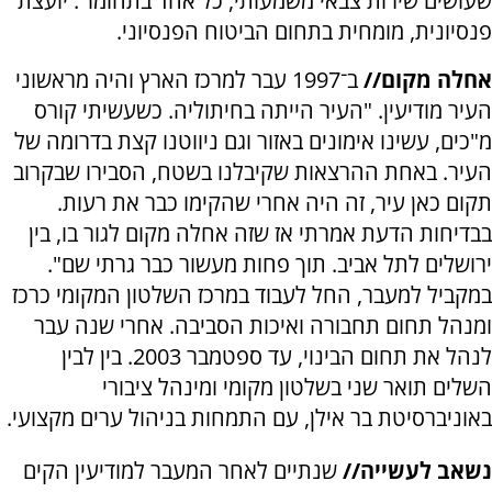
שעושים שירות צבאי משמעותי, כל אחד בתחומו". יועצת
פנסיונית, מומחית בתחום הביטוח הפנסיוני.
אחלה מקום//
ב־1997 עבר למרכז הארץ והיה מראשוני
העיר מודיעין. "העיר הייתה בחיתוליה. כשעשיתי קורס
מ"כים, עשינו אימונים באזור וגם ניווטנו קצת בדרומה של
העיר. באחת ההרצאות שקיבלנו בשטח, הסבירו שבקרוב
תקום כאן עיר, זה היה אחרי שהקימו כבר את רעות.
בבדיחות הדעת אמרתי אז שזה אחלה מקום לגור בו, בין
ירושלים לתל אביב. תוך פחות מעשור כבר גרתי שם".
במקביל למעבר, החל לעבוד במרכז השלטון המקומי כרכז
ומנהל תחום תחבורה ואיכות הסביבה. אחרי שנה עבר
לנהל את תחום הבינוי, עד ספטמבר 2003. בין לבין
השלים תואר שני בשלטון מקומי ומינהל ציבורי
באוניברסיטת בר אילן, עם התמחות בניהול ערים מקצועי.
נשאב לעשייה//
שנתיים לאחר המעבר למודיעין הקים