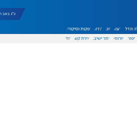
כ"ג באב תשפ"ו |
 ונדל"ן
דעות
אוכל
יהדות
הפקות וסיקורים
ספורט
פורומים
אתר ישיבה
יצירת קשר
עוד