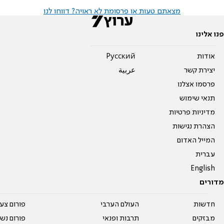
מצאתם טעות או פרסומת לא ראויה? דווחו לנו
פנו אלינו
אודות
Pусский
יצירת קשר
عربية
פרסמו אצלנו
תנאי שימוש
מדיניות פרטיות
הצהרת נגישות
המייל האדום
עברית
English
מדורים
חדשות
העולם הערבי
פורום צע
מבזקים
תרבות ופנאי
פורום נשו