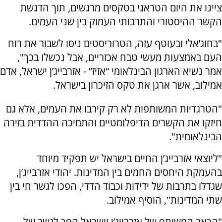
ציינו את היום הטראגי בטקסים מרגשים, תוך הדגשת
הקשר ההיסטורי והתרבותי העמוק בין שני העמים.
"בחוג’אלי ובעוטף עזה, הטרוריסטים ניסו לשבור את רוח
העם באמצעות מעשי טבח אכזריים, אבל נכשלו בכך",
אמר נשיא הארגון הבינלאומי “אזיז” - אזרבייג’ן ישראל, אדם
אמילוב, אשר ארגן את טקס הזיכרון בישראל.
"הטרגדיות המשותפות לא רק קירבו את העמים, אלא גם
חיזקו את הקשרים הדיפלומטיים והתמיכה ההדדית בזירה
הבינלאומית".
"ליוצאי אזרבייג’ן החיים בישראל יש תפקיד מיוחד
בהעמקת היחסים החמים בין המדינות. יהודי אזרבייג’ן,
שגדלו בתרבות של ידידות וכבוד הדדי, הפכו לגשר חי בין
שתי המדינות", הוסיף אמילוב.
"הכאב המשותף של אזרבייג’ן וישראל הפך לגשר של