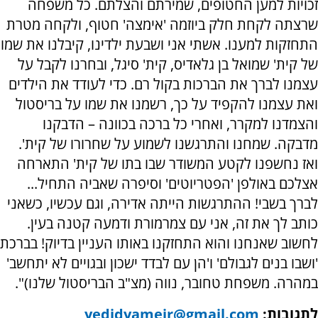
זכויות למען החטופים, שמירתם והצלתם. כל משפחה
שרצתה לקחת חלק ביוזמה 'אימצה' חטוף, ולקחה מטרת
התחזקות למענו. אשתי אני ושבעת ילדינו, קיבלנו את שמו
של קית' שמואל בן גלאדיס, קית' סיגל, ובחרנו לקבל על
עצמנו לברך את הברכות בקול רם. כדי לעודד את הילדים
ואת עצמנו להקפיד על כך, רשמנו את שמו על בריסטול
והצמדנו למקרר, ואחרי כל ברכה בכוונה – הדבקנו
מדבקה. שמחנו והתרגשנו לשמוע על שחרורו של קית'.
ואז נחשפנו לקטע המשודר שבו בתו של קית' התארחה
אצלכם באולפן 'הפטריוטים' וסיפרה שאביה התחיל...
לברך בשבי! ההתרגשות הייתה אדירה, וגם עכשיו, כשאני
כותב לך את זה, אני עם צמרמורת ודמעה קטנה בעין.
לחשוב שאנחנו והוא התחזקנו באותו העניין בדיוק! בברכת
'ושבו בנים לגבולם' ו'הן עם לבדד ישכון ובגויים לא יתחשב'
במהרה. משפחת טחובר, נווה (מצ"ב הבריסטול שלנו)".
לתגובות:
yedidyameir@gmail.com