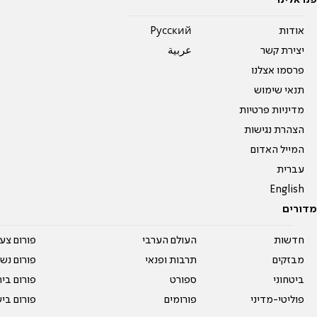
פנו אלינו
אודות
Pусский
יצירת קשר
عربية
פרסמו אצלנו
תנאי שימוש
מדיניות פרטיות
הצהרת נגישות
המייל האדום
עברית
English
מדורים
חדשות
העולם הערבי
פורום צע
מבזקים
תרבות ופנאי
פורום נשו
ביטחוני
ספורט
פורום בי
פוליטי-מדיני
פורומים
פורום בי