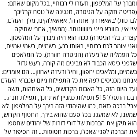
ומברך על המלפפון, תעזרו לי רבותיי, בכל מקום שאתם:
(פריטה חזקה על הגיטרה, מנגינה של נוסח קרליבך
לברכות) 'באאאררוך אתה ה', אאאאלוקינו, מלך העולם,
איי איי, בווורא מיני מזוווונות!'. (ממשיך, אחרי שתיקה
קצרה, בלי הגיטרה) ככה הוא היה מברך על המלפפון.
ואני אומר לכם רבותיי, באותו רגע, בשמיים, בשמי שמיים,
כל הפמליה של מעלה (הגיטרה חוזרת), כל המלאכים
שלפני כיסא הכבוד לא מבינים מה קורה, רעש גדול
בשמיים, ומלאכים יחפזון, וחיל ורעדה יאחזון... הם אומרים:
אנחנו מכניסים לפה את כל התפילות מיום שנברא העולם
ועד היום הזה, כל האבות הקדושים, כל האימהות, משה
רבנו התפלל 515 תפילות כמניין 'ואתחנן', תפילת חנה...
אבל ברכה כזאת, כמו שהיהודי הזה בירך על המלפפון, לא
שמענו, לא שמענו. בכל פעם שהוא בירך, החטוף הקדוש,
הוא תיקן את הברכות של דורי דורות של יהודים שחטפו
את הברכה לפני שאכלו, ברכות חטופות... זה הסיפור על