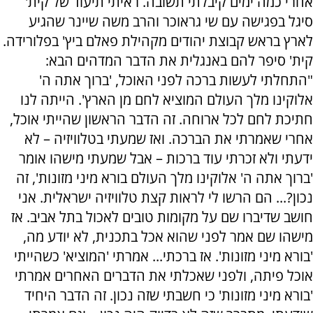
אחרי כמה ימים קיבלתי תשובה. ראיתי תיעוד של קית'
סיגל בפגישה עם שי גראוכר והרב משה שיינר שהגיע
לארץ בראש קבוצת יהודים מקהילת פאלם ביץ' בפלורידה.
קית' סיפר להם באנגלית את הדבר המדהים הבא:
"התחלתי לעשות ברכה לפני האוכל, 'ברוך אתה ה'
אלוקינו מלך העולם המוציא לחם מן הארץ'. הייתה לנו
חתיכת לחם לכל ארוחה. זה הדבר הראשון שהייתי אוכל,
אחרי שאמרתי את הברכה. ואז שמעתי בטלוויזיה – לא
ידעתי ולא זכרתי עוד ברכות – אבל שמעתי מישהו אומר
'ברוך אתה ה' אלוקינו מלך העולם בורא מיני מזונות', זה
נכון?... הם הרשו לי לראות קצת טלוויזיה ישראלית. אני
חושב שדיברו שם על מקומות טובים לאכול בתל אביב. אז
מישהו שם אמר לפני שהוא אכל בתכנית, לא יודע מה,
'בורא מיני מזונות'. אז ברכתי... אמרתי 'המוציא' כשהייתי
אוכל פיתה, ולפני שאכלתי את הדברים האחרים אמרתי
'בורא מיני מזונות' כי חשבתי שזה נכון. זה הדבר היחיד