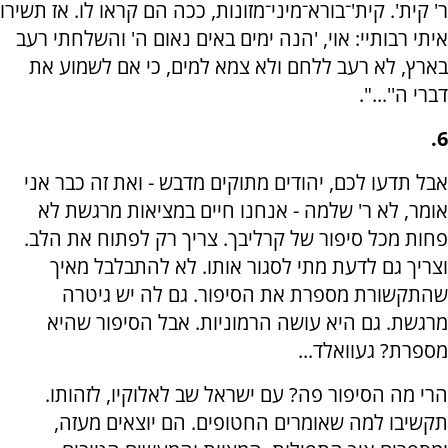
ר' קית'. קית'־בורא־מיני־מזונות, ככה הם קראו לו. אז תשירו
איתי רבותיי: אוי, 'הנה ימים באים נאום ה' והשלחתי רעב
בארץ, לא רעב ללחם ולא צמא למים, כי אם לשמוע את
דברי ה''...".
6.
אבל תדעו לכם, יהודים מתוקים מדבש - ואת זה כבר אני
אומר, לא ר' שלמה - אנחנו חיים במציאות מרגשת לא
פחות מכל סיפור של קרליבך. צריך רק לפתוח את הלב.
וצריך גם לדעת מתי לסגור אותו. לא להתבלבל מאיך
שהתקשורת מספרת את הסיפור. גם לה יש גיטרה
מרגשת. גם היא עושה הרמוניות. אבל הסיפור שהיא
מספרת? געוואלד...
הרי מה הסיפור פה? עם ישראל שב לאלוקיו, לזהותו.
תקשיבו למה שאומרים החטופים. הם יוצאים מעזה,