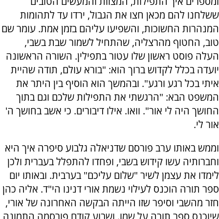
ומספרים איך התפילות, המצוות והמעשים הטובים
ששלחנו להם מכאן חצו את הגבול, ירדו עד לתהומות
המנהרות החשוכות, והשפיעו עליהם בזמן אמת. עומר שם
טוב, החטוף מהרצליה, שהתחיל לשמור שבת בשבי,
העלה פוסט ראשון שלו עטור בתפילין. השורה הראשונה
יועדה בכלל לקדוש ברוך הוא: "בורא עולם, תודה שהיית
איתי בכל רגע ורגע". ובהמשך הוא הוסיף בין היתר את
המשפט הבא: "הרגשתי את התפילות שלכם וגם בתוך
החושך היה לי אור". וואו. אילו דיבורים. כי אשב בחושך ה'
אור לי.
וממש באותו ערב פורסם שדניאלה גלבוע סיפרה איך היא
וחברותיה עשו קידוש בשבי, ופחדו להתפלל בעברית ולכן
לימדו את עצמן לשיר "שלום עליכם" בערבית. ובאותו יום
ספר תורה הוכנס לעילוי נשמת אורי דנינו הי"ד. אליה כהן
חזר מהשבי וסיפר שזו הייתה הבקשה האחרונה של אורי,
שיוכנס ספר תורה על שמו. ושבוע קודם פורסמה התמונה