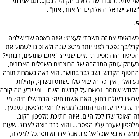
שידעתי. מתברר שזה לא בדיוק היה נכון... וגם אמרתי
'שמע ישראל ה אלוקינו ה' אחד, אמן'".
5.
כשראיתי את זה חשבתי לעצמי: איזה באסה שר' שלמה
קרליבך נפטר לפני יותר מ־30 שנה ולא זכינו לשמוע את
הסיפור הזה מפיו. תדמיינו שנייה: "אתם שומעים, רבותיי?
בעומק עומק המנהרה של הרוצחים השפלים הארורים,
החטוף הקדוש יושב לבד בחושך. הוא ראה בשמחת תורה,
געוואלד, איך כל הקיבוץ שלו נשחט ונשרף, קהילות
הקודש שמסרו נפשם על קדושת השם... ומי יודע מה קורה
עכשיו בעולם בחוץ, האם אשתו חיה? הבת שלו חיה? מי
יודע, מי יודע. והגוי המחבל מביא לו חצי מלפפון, נעבעך.
זה האוכל שלו לכל היום. איזה חתיכת מלפפון רקוב,
מלפפון שעבר עליו הפסח... והוא כבר רוצה לאכול. שעות
ממש לא בא אוכל אל פיו. אבל אז הוא מסתכל למעלה,