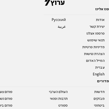
פנו אלינו
אודות
Pусский
יצירת קשר
عربية
פרסמו אצלנו
תנאי שימוש
מדיניות פרטיות
הצהרת נגישות
המייל האדום
עברית
English
מדורים
חדשות
העולם הערבי
פורום צע
מבזקים
תרבות ופנאי
פורום נשו
ביטחוני
ספורט
פורום בי