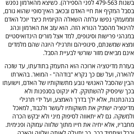
בשנות 479-563 לפני הספירה). כשיצא מהארמון נפגש
בסבל המקיף את חיי האדם ובכאב האין־סופי שהוא גורם,
וממעמקי נפשו עלתה השאלה הקיומית כיצד יוכל האדם
להיגאל מהסבל הנורא הזה. הוא עזב את הארמון ונהג
במנהגי פרישות וסיגופים, למד אצל מורים הינדואיסטיים
ומצא שמשנתם, סיגופיהם ותרגילי היוגה שהם מלמדים
אינם מביאים מזור שורשי לבעיית הסבל.
בעזרת מדיטציה ארוכה הוא התעמק בתודעתו, עד שזכה
להארה, ועל שם כך נקרא "בודהה" - המואר. בהארתו
הבין שהסבל האנושי נובע מתשוקותיו של האדם, וישועתו
בכך שיפסיק להשתוקק. לא ינקוט בסגפנות ולא
בנהנתנות, אלא ילך בדרך האמצע, ועל ידי תרגילי
מדיטציה ישתיק את תשוקותיו לעושר ולכבוד, למאכל
ולמשקה. גם לא יתאווה לסיפוק מיני ולא יבקש הכרה
מחבריו, אלא יחיה את חייו מתוך שלווה עמוקה ופנימית.
וככל שיתמיד בכך, כך יתעלה לאותה שלווה והארה