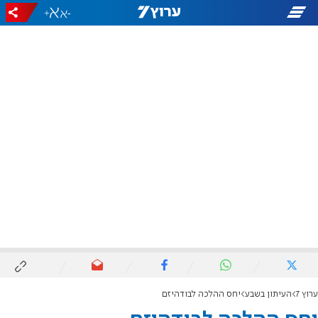
+
-
ערוץ 7
העיתון בשבע
יחס ההלכה לבודהיזם