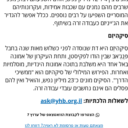
שרבים מהם נמנים עם שכבות אמידות, ועקרונותיהם
המוסריים השפיעו על רבים נוספים. ככלל אפשר להגדיר
את הג'ייניזם כעבודה זרה בשיתוף.
סִיקְהִיזְם
סִיקְהִיזְם היא דת שנוסדה לפני כשלוש מאות שנה בחבל
פַּנְגַ'אבּ שבין הודו לפקיסטן, ותחת העיקרון של אמונה
באל אחד היא משלבת בתוכה אמונות הינדיות, מוסלמיות
ואחרות. הפירוש המילולי של סיקהיזם הוא "ממשיכי
הדרך". הסיקים מונים כ־23 מיליון נפש, והואיל ואין להם
פסלים הם אינם נחשבים עובדי עבודה זרה.
לשאלות הלכתיות:
ask@yhb.org.il
הצטרפו לקבוצת הוואטצאפ של ערוץ 7
מצאתם טעות או פרסומת לא ראויה? דווחו לנו