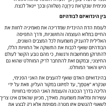
פנימית שנקראת נִירְוָנָה (שלווה) ובכך ייגאל לנצח.
בין הינדואיזם לבודהיזם
לעומת הדת ההינדית שמדריכה את מאמיניה לחוות את
החיים במלוא העוצמה והחושניות, ודרך התפיסה
האלילית להעניק משמעות לכל המצבים השונים,
הבודהיזם שואף לכבות את התשוקה אל החוויות הללו,
להתרוקן ממחשבות ורגשות, כי מהם נובע הקשר לעולם
החיצוני, ובמקום זאת להתחבר לריק המוחלט שהוא גם
היש והאור המוחלט.
בהינדואיזם האדם שואף להעצים את האני הפנימי,
שנקרא "אַטְמָן", עד למיזוגו במקור העליון. וזאת על ידי
הליכה בדרך הנכונה והעצמת האני הפנימי בחוויות
עשירות ומלאות משמעות. מאידך, מכיוון שהאדם אינו צריך
לשאוף להגשים איזו מטרה מסוימת אלא רק לבצע את