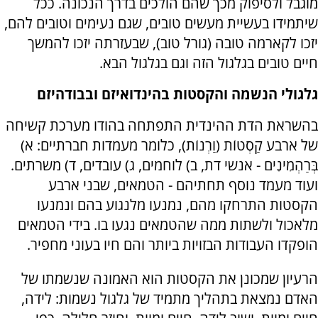
מוגבל ולסיפוק מכך שהם הולכים בדרך הנכונה. ככל
שיתמידו בעשיית מעשים טובים, שגם נעימים וטובים להם,
יזכו לקארמה טובה (גורל טוב), שבעזרתה יזכו להמשך
חיים טובים בגלגול הזה וגם בגלגול הבא.
גלגולי הנשמה והקסטות בהינדואיזם ובבודהיזם
בהשראת הדת ההינדית התפתחה בהודו מערכת קשיחה
של ארבע קַסְטוֹת (וַרְנוֹת), כלומר מעמדות חברתיים: א)
בְּרַהְמִינִים - אנשי דת, ב) לוחמים, ג) עובדים, ד) משרתים.
ועוד מעמד נוסף תחתיהם - הטמאים, שבני ארבע
הקסטות התרחקו מהם, נמנעו מלנגוע בהם ונמנעו
מלאכול ולשתות ממה שהטמאים נגעו בו. בידי הטמאים
הופקדו העבודות הבזויות ביותר והם חיו בעוני מחפיר.
הרעיון שמכונן את הקסטות הוא האמונה שנשמתו של
האדם נמצאת בתהליך מתמיד של גלגול נשמות: לידה,