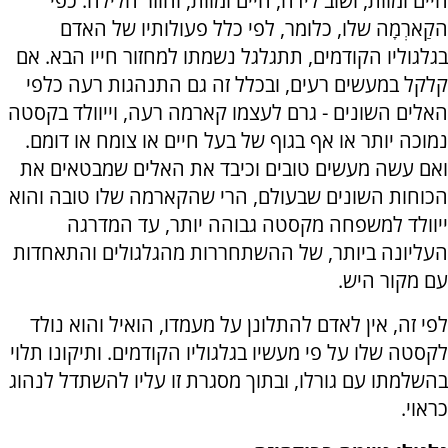
חיים ומוות, ושוב לידה, חיים ומוות, וחוזר חלילה. כפי
הקַארְמָה שלו, כלומר, לפי כלל פעולותיו של האדם
בגלגוליו הקודמים, תתגלגל נשמתו למחזור חייו הבא. אם
קלקל במעשים רעים, ובכלל זה גם התנהגות רעה כלפי
האלים השונים - גרם לעצמו קארמה רעה, וייוולד בקסטה
נמוכה יותר או אף בגוף של בעל חיים או צומח או דומם.
ואם עשה מעשים טובים וכיבד את האלים שמבטאים את
הכוחות השונים שבעולם, הרי שהקארמה שלו טובה והוא
ייוולד למשפחה מקסטה גבוהה יותר, עד המדרגה
העליונה ביותר, של ההשתחררות מהגלגולים והתאחדות
עם מקור היש.
לפי זה, אין לאדם להתלונן על מעמדו, הואיל והוא נולד
לקסטה שלו על פי מעשיו בגלגוליו הקודמים. ותיקונו תלוי
בהשלמתו עם גורלו, ובתוך מסגרת זו עליו להשתדל לנהוג
כראוי.