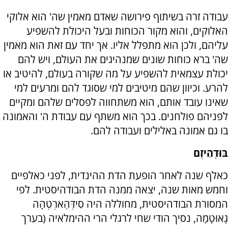
עבודה זרה בשיתוף פירושה שאדם מאמין שה' הוא אלוקי
האלוקים, והוא מקור הכוחות ובעל היכולת להשפיע
עליהם, ולכן הוא מתפלל אליו. אך יחד עם זאת הוא מאמין
שה' ברא כוחות שונים שמנהיגים את העולם, ויש להם
יכולת עצמאית להשפיע על מה שקורה בעולם, להיטיב או
להרע. וכיוון שהם מיטיבים למי שסוגד להם ומרעים למי
שאינו עובד אותם, הוא משתחווה לפסלים שלהם ומקיים
לפניהם פולחנים. בכך הוא משתף עם עבודת ה' והאמונה
בו גם אמונה באלילים ועבודה להם.
בּוּדְהִיזְם
כאלף שנה לאחר הופעת הדת ההינדית, לפני כאלפיים
וחמש מאות שנה, יצאה ממנה הדת הבודהיסטית. לפי
המסורת הבודהיסטית, מחוללה היה סִידְּהַארְטְהָה
גָאוּטָמָה, נסיך הודי שחי לרגלי הרי ההימלאיה (בערך