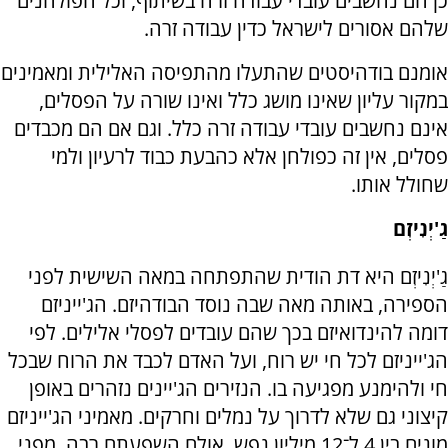
כן הם נחשבים עובדי עבודה זרה בשיתוף, וכל הפולחנים
שלהם אסורים לישראל כדין עבודה זרה.
אומנם בודהיסטים שהתעלו מהתפיסה האלילית ומאמינים
במקור עליון שאינו מושג כלל ואינו שורה על הפסלים,
אינם נחשבים עובדי עבודה זרה כלל. וגם אם הם מכבדים
פסלים, אין זה כפולחן אלא כהבעת כבוד לרעיון ולמי
שחולל אותו.
גַ'יְנִיזְם
גַ'יְנִיזְם היא דת הודית שהתפתחה במאה השישית לפני
הספירה, באותה מאה שבה נוסד הבודהיזם. הג'ייניזם
דומה להינדואיזם בכך שהם עובדים לפסלי אלילים. לפי
הג'ייניזם לכל חי יש רוח, ועל האדם לכבד את הרוח שבכל
חי ולהימנע מפגיעה בו. הנזירים הג'יינים נזהרים באופן
קיצוני גם שלא לדרוך על נמלים וחרקים. מאמיני הג'ייניזם
מונים בין 4 ל־12 מיליון נפש, אולם השפעתם רבה, מפני