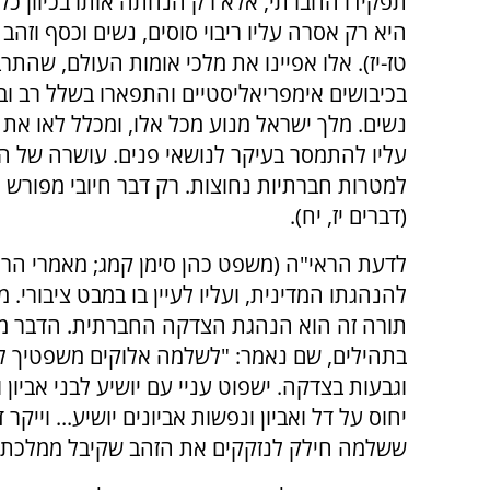
תפקידו החברתי, אלא רק הנחתה אותו בכיוון כלל
היא רק אסרה עליו ריבוי סוסים, נשים וכסף וזהב (
טז-יז). אלו אפיינו את מלכי אומות העולם, שהתר
בכיבושים אימפריאליסטיים והתפארו בשלל רב וב
נשים. מלך ישראל מנוע מכל אלו, ומכלל לאו את 
עליו להתמסר בעיקר לנושאי פנים. עושרה של המ
למטרות חברתיות נחוצות. רק דבר חיובי מפורש 
(דברים יז, יח).
להנהגתו המדינית, ועליו לעיין בו במבט ציבור
תורה זה הוא הנהגת הצדקה החברתית. הדבר מו
בתהילים, שם נאמר: "לשלמה אלוקים משפטיך למל
וגבעות בצדקה. ישפוט ע‍ניי עם יושיע לבני אביון ויד
יחוס על דל ואביון ונפשות אביונים יושיע... וייקר
ששלמה חילק לנזקקים את הזהב שקיבל ממלכת 