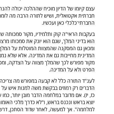
עצם קיומו של הדיון מוכיח שההלכה יכולה להנחו
חברתית אקטואלית, ושיש לתורה הרבה מה לומר
החברתי־כלכלי כאן ועכשיו.
בעקבות הראי"ה קוק ותלמידיו, מקור סמכותה ש
הוא בדיני המלך, שגם הוא יונק את סמכותו מרצו
ומכאן גם המסקנה שהמצוות המוטלות על המלך
המדינית מחייבות גם את המדינה. אלא שלא נמ
מקור מפורש לכך שהמלך מצווה על הצדקה, ומכ
הפרט ולא על המדינה.
לענ"ד התורה כלל לא קבעה במפורש מה צריכה 
הדברים רק רמוזים בבקשת משה למנות איש על ה
כז, יז). אם מדובר במלחמה הדבר מובן יותר, כמו ש
יוצא בראש ונכנס בראש, ו"לא כדרך מלכי האומו
למלחמה". אך למעשה, לאחר שדוד הסתכן, דרשו 