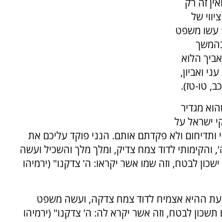
ין זה רק
יווי של
: עשו משפט
 בהמשך
אביך הלוא
ני ואביון,
ב, טו-טז).
הוא מגדיר
י ישראל על
 ותדיחום ולא פקדתם אותם. הנני פוקד עליכם את
ה', והקימותי לדוד צמח צדיק, ומלך מלך והשכיל ועשה
כון לבטח, וזה שמו אשר יקראו: ה' צדקֵנו" (ירמיהו
בעת ההיא אצמיח לדוד צמח צדקה, ועשה משפט
תשכון לבטח, וזה אשר יקרא לה: ה' צדקֵנו" (ירמיהו