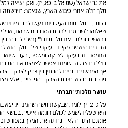
את נר ישראל (שמואל ב' כא, יז). ואכן יציאה למ
מלך חלה אחרי כיבוש הארץ, שנאמר: "וירִשתה ויש
כלומר, המלחמות העיקריות נעשו לפני מינויו של 
שאלוהו לשופטם ולרדות הסרבנים שבהם, אבל עמי
בראשינו ונלחם את מלחמתנו'" (רש"י לסנהדרין כ
הדברים היא שתפקידו העיקרי של המלך הוא להנ
התמסר דוד בעיקר לצדקה ומשפט, בעוד שיואב ה
כולל גם צדקה. אומנם אפשר לצמצם את המונח "
אך הפרשנים נוטים להבחין בין צדק לצדקה. צד
פרטנית. זו לא מצוות הצדקה הפרטית, אלא מצ
עושר מלכותי־חברתי
על כן צריך לומר, שבקשת משה שהמנהיג יצא 
היא שעליו לשמש לכולם דוגמה אישית בנושא הח
אומנם התורה לא הנחתה את המלך במפורש ובמ