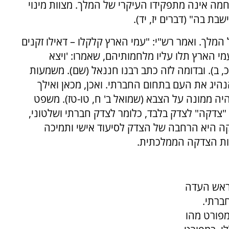
לחמה אינה מתפקידו העיקרי של המלך. מצוות מינוי
בת בה" (דברים יז, יד).
המלך. ואמר רש"י: "עמי הארץ קלקלו – דאילו זקנים
 הארץ תלו עליו מלחמותיהם, שאמרו: 'ויצא
, ב). ובדומה לזה כתב רבנו חננאל (שם). משמעות
היג את העם בתחום החברתי. ואכן, מכאן ואילך
יה ממונה על הצבא (שמואל ב' ח, טו-טז). משפט
צדקה" לצדק בלבד, כלומר לצדק חברתי ושלטוני,
קה היא הרחבה של הצדק לסיעוד אישי ותמיכה
וות הצדקה הממלכתית.
בראש העדה
ברתי.
פורט מהו