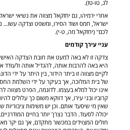
לג, טו-טז).
אחרי ירמיהו, גם יחזקאל מצווה את נשיאי ישראל
ישראל, חמס ושוד הסירו, ומשפט וצדקה עשו... נא
לכם" (יחזקאל מה, ט-י).
עניי עירך קודמים
צדקה זו לא באה למעט את חובת הצדקה האישית
היא באה להרבות אותה, להגדיל אותה ולעודד א
לקיים מצווה זו ביתר הידור, בין היתר על ידי הדו
של בית המלוכה, אך בעיקר על ידי השלמת הח
אינו יכול למלא בעצמו. לדוגמה, הפרט מצווה ל
קרוביו ובני עירו, אך דווקא משום כך עלולים להיו
שאין מי שיסעד אותם. וכן יש משימות ציבוריות 
יכולה לסעוד. הדבר נצרך יותר בחיים המודרניים, 
חולים המצוידים במכשור מתקדם, אך גם יקר מאוד