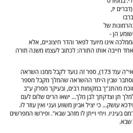
י. במפורט
דברים יז,
ברבו
הרמונות של
שומע הן -
מלכה אינו מיועד לפאר והדר חיצוניים, אלא
אחד חייבה אותו התורה: לכתוב לעצמו משנה תורה
לדעת הראי"ה (משפט כהן סימן קמג; מאמרי הראי"ה עמ' 173), ספר זה נועד לקבל ממנו השראה
י. מסתבר שבין היתר ההשראה שהמלך מקבל מספר
כח מהתנ"ך במקומות רבים, ובעיקר מפרק ע"ב
ך תן וצדקתך לבן מלך... ישאו הרים שלום לעם
כא עושק... כי יציל אביון משווע ועני ואין עוזר לו.
 דמם בעיניו. ויחי וייתן לו מזהב שבא". ופירשו המפרשים
שבא.