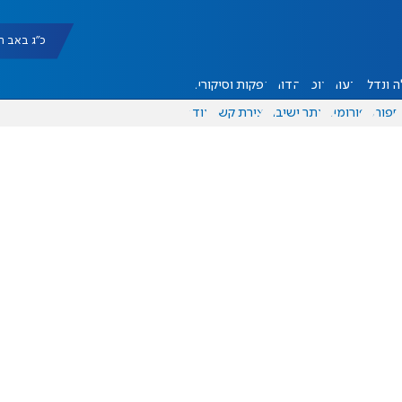
כ"ג באב תשפ"ו |
 ונדל"ן
דעות
אוכל
יהדות
הפקות וסיקורים
ספורט
פורומים
אתר ישיבה
יצירת קשר
עוד