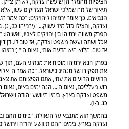
הציפיות מהמלך הן שיעשה צדקה, לא רק צדק. וא
תיאור של מה שמלכי ישראל הצדיקים עשו, אלא צ
הנביאים. כך אומר ירמיהו ליהויקים: "כה אמר ה'
וצדקה, והצילו גזול מיד עשוק..." (ירמיהו כב, ג).
הפרק משווה ירמיהו בין יהויקים לאביו, יאשיהו: "
אכל ושתה ועשה משפט וצדקה, אז טוב לו. דן דין ע
אז טוב. הלוא היא הדעת אותי, נאום ה'" (ירמיהו כ
בפרק הבא ירמיהו מוכיח את מנהיגי העם, תוך ש
את תפקידו של מנהיג בישראל: "כה אמר ה' אלוק
הרועים הרועים את עמי, אתם הפיצותם את צאני
רוע מעלליכם, נאום ה'... הנה ימים באים, נאום 
משפט וצדקה בארץ. בימיו תיוושע יהודה וישראל יש
כג, ב-ו).
בהמשך הוא מתנבא על הגאולה: "בימים ההם ו
וצדקה בארץ. בימים ההם תיוושע יהודה וירושלים 