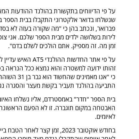
על פי הדיווחים בתקשורת בהולנד ההודעות המא
שנשלחו בדואר אלקטרוני התקבלו בבית הספר 
פברואר, ונכתב בהן כי "מה שקורה בעזה לא בסדר
לירות בשלושה ילדים מבית הספר שלכם. אני צו
זמן מה. זה מספיק. אתם הולכים לשלם בדם".
על פי אתר החדשות ההולנדי
AT5
האיש עדיין ל
זהותו ידועה למשטרה והוא נמצא ככל הנראה בט
כי "אנו מאמי
התביעה בהולנד תעביר בקשת מעצר והסגרה נגד
בית הספר "חדר" באמסטרדם, אליו נשלחו האיומי
האבטחה במקום תוגברה. זו לא הפעם הראשונה ש
לאיומים.
בחודש אוקטובר 2023, זמן קצר לא
לאחר איומים שהתקבלו נגדם מצד תומכי החמאס,