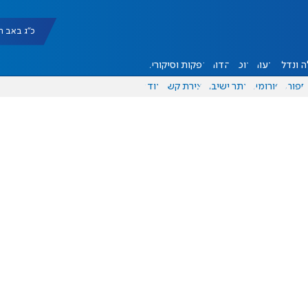
כ"ג באב תשפ"ו |
 ונדל"ן
דעות
אוכל
יהדות
הפקות וסיקורים
ספורט
פורומים
אתר ישיבה
יצירת קשר
עוד