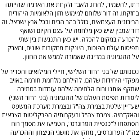
דתו, להשמיד, להרוג ולאבד ולקחת את האדמה שהייתה
בחזקתו. זה דור שלוחם למימוש חזון הלאומיות היהודית
הריבונית העצמאית, כולל בהר הבית ובכל ארץ ישראל. זה
דור שמבין שיש כאן מלחמה על עצם הקיום ושואף
להכרעה במקום להכלה. יש כאן התנגשות בין שתי
תפיסות עולם הפוכות, היונקות ממקורות שונים, ומאבק
על ההגמוניה במדינה שאמורה לממש את החזון.
נכונותם של בני הדור השלישי, חיילי המילואים והסדיר על
מפקדי היחידות שלהם, להילחם מלחמת חורמה באויב
שתקף אותנו ורוח הלחימה שלהם עומדות בסתירה
ליסודות תפיסת העולם של ההגמוניה (בני הדור השני)
שעדיין שלטת בצמרת צה"ל ובצמרת מערכת המשפט
והאקדמיה. צמרת צה"ל ובעקבותיה הפרקליטות הצבאית
הסתפחו ל"כנסיית הפרוגרס", הטמיעו את מסמך רוח
צה"ל הפרוגרסיבי, מחקו את מושגי הניצחון וההכרעה