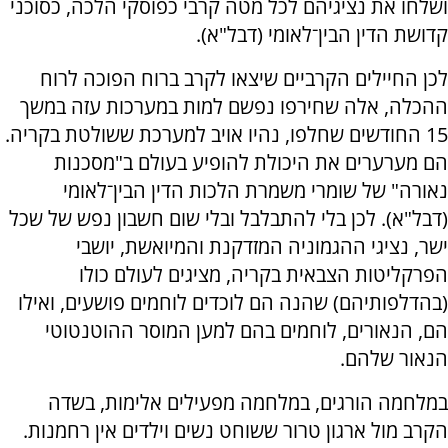
ושלחו את נציגיהם לכל מטה קרבי כפוסקי הלכה, כסוכני
קדושת הדין הבין־לאומי (דבל"א).
לכן החיילים הקרביים שיצאו לקרב ברוח הפוכה לרוח
ההכלה, אלה שחירפו נפשם למות במערכות עזה במשך
15 החודשים שחלפו, נהיו אויב למערכת ששולטת בקריה.
הם מערערים את היכולת להופיע בעולם ב"מסכנות
נאורה" של שומרי משמרת הלכות הדין הבין־לאומי
(דבל"א). לכן בלי להתבלבל ובלי שום חשבון נפש של שכל
ישר, נציגי ההגמוניה המזדקנת והמיואשת, יושבי
הפרקליטות הצבאית בקריה, מציגים לעולם כולו
(בהדלפותיהם) שהנה הם לוכדים לוחמים פושעים, ואילו
הם, הנאורים, לוחמים בהם למען המוסר ההוטנטוטי
הנאור שלהם.
במלחמה הורגים, במלחמה מפעילים אלימות, בשדה
הקרב מול ארגון טרור ששוחט נשים וילדים אין רחמנות.