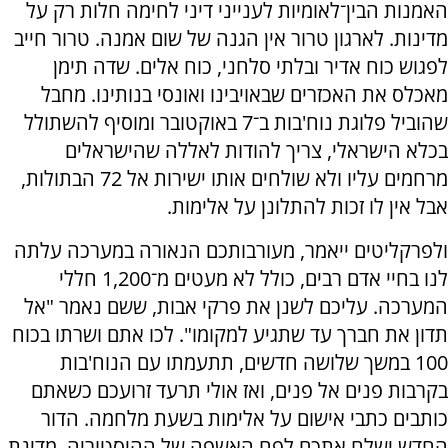
האמנות הבין־לאומיות לענייני דיני לחימה חלות רק על
מדינות. לארגון טרור אין הגנה של שום אמנה. טרור חייב
לפגוש כוח אדיר ובלתי סלחני, כוח אלים. שדה תימן
מאכלס את האכזרים שבאויבינו ואונסי בנותינו. מחבל
שהוביל פלוגת נוח'בות ב־7 באוקטובר ומוסיף להשתולל
בכלא הישראלי, צריך להודות לאללה שהישראלים
מרחמים עליו ולא שולחים אותו ישירות אל 72 הבתולות,
אבל אין לו זכות להתלונן על אלימות.
ולפרקליטים ייאמר, מעורבותכם הנאורה במערכה עלתה
לנו בחיי אדם רבים, כולל לא מעטים מ־1,200 חללי
המערכה. עליכם לשנן את פרקי אבות, ששם נאמר "אל
תדון את חברך עד שתגיע למקומו". לכו אתם ושרתו בכוח
100 במשך שלושה חדשים, תתעמתו עם הנוח'בות
בקרבות פנים אל פנים, ואז אולי תרעד זרועכם כשאתם
כותבים כתבי אישום על אלימות בשעת מלחמה. הדור
החדש ישלח אתכם לפח האשפה של ההיסטוריה. מדינת