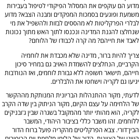
מדוע הם עוקפים את המסלול הפיקודי לטיפול בעבירות
משמעת ופוגעים בסמכות המפקדים ומבנה הצבא? מדוע
לבלרי הפרקליטות לא מהססים לבזות ולהשפיל את מי
שנחלצו להגנת המדינה ונכנסו לתוך האש מתוך נכונות
לאבד את חייהם? מה קרה לכבודו של הלוחם?
צריך להיות ברור, מדינה שלא מכבדת את לוחמיה
הקרביים, הנחלצים להשמדת האויב גם במחיר סיכון
חייהם, תישאר חשופה ללא גבורת לוחמים, ואז הנוח'בות
יגיעו גם לקריה וישחטו את הלבלרים.
לדעתי, מקור ההתנהלות הבריונית המנותקת מההקשר
של הלחימה על עצם הקיום, מקור הניתוק בין שדה הקרב
לקריה, הוא מהותי יותר מהמקובל בשגרה שבין ג'ובניקים
ללוחמים. זהו משבר כללי בציבור היהודי, המשבר
הבין־דורי. צבא הפרקליטים מהקריה פועל ברוח הדור
השני של הציונות, הדור של הלומי מלחמת יום הכיפורים,