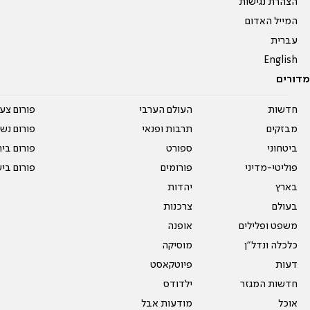
הצהרת נגישות
המייל האדום
עברית
English
מדורים
חדשות
העולם הערבי
פורום צע
מבזקים
תרבות ופנאי
פורום נשו
ביטחוני
ספורט
פורום בי
פוליטי-מדיני
פורומים
פורום בי
בארץ
יהדות
בעולם
צרכנות
משפט ופלילים
אופנה
כלכלה ונדל"ן
מוסיקה
דעות
פיוטקאסט
חדשות המגזר
ילדודס
אוכל
מודעות אבל