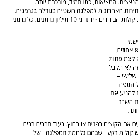
אצית. המציאות, כמו תמיד, מורכבת יותר.
ירות האחרונות למפלגה השנייה בגודלה בגרמניה,
כשהיא מכפילה את כוחה ומקבלת 20.8 אחוזים מקולות הבוחרים - יותר מ־10 מיליון גרמנים, כל גרמני
שמי
'דה־לינקה' התחזקה משמעותית וקיבלה יותר מ־8 אחוזים,
 קצת פחות
אה לא תקבל
שלישי –
ל המפה
 להניע את
ת השבר
ם אם הקוצים בפנים או בחוץ. בעוד חברים רבים
ש קולות רקע - שבהם נלחמת המפלגה - של