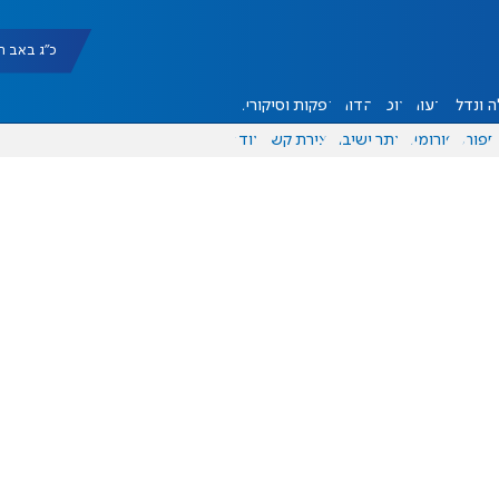
כ"ג באב תשפ"ו |
 ונדל"ן
דעות
אוכל
יהדות
הפקות וסיקורים
ספורט
פורומים
אתר ישיבה
יצירת קשר
עוד