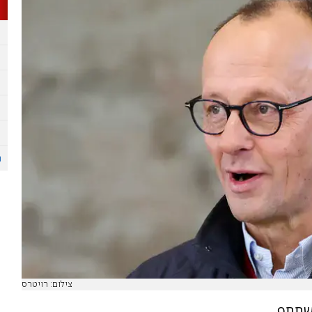
צילום: רויטרס
השתתף