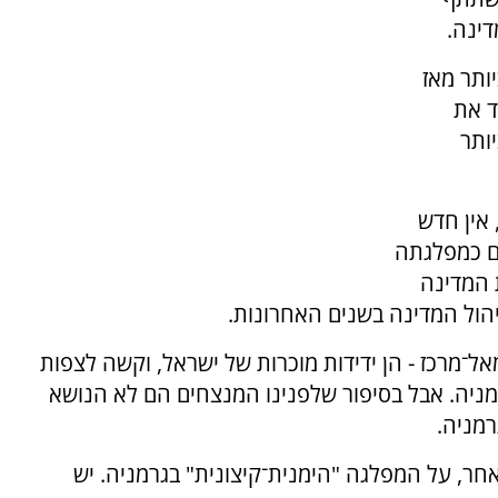
ינה.
, הגבוה ביותר מאז
מערבה ב־1990, מחדד את
ותר
 אין חדש
ים כמפלגתה
 המדינה
הול המדינה בשנים האחרונות.
ל־מרכז - הן ידידות מוכרות של ישראל, וקשה לצפות
מניה. אבל בסיפור שלפנינו המנצחים הם לא הנושא
מניה.
אחר, על המפלגה "הימנית־קיצונית" בגרמניה. יש