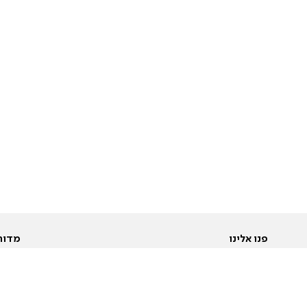
פנו אלינו
מדור
אודות
Pусский
חד
יצירת קשר
عربية
מב