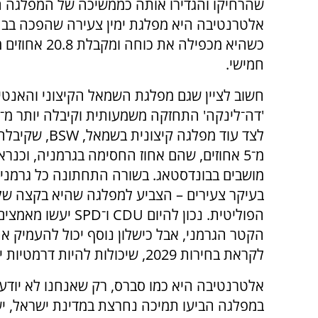
שהרחיקו והגדירו אותה כממשיכה של המפלגה הנ
אלטרנטיבה היא מפלגת ימין צעירה שהפכה בבח
חמישי.
חשוב לציין שגם מפלגת השמאל הקיצוני והאנטי
לצד עוד מפלגה קיצונית בשמאל,
BSW
, שקיבלה
מ־5 אחוזים, שהם אחוז החסימה בגרמניה, וכנר
מושבים בבונדסטאג. בשורה התחתונה כל גרמני 
בעיקר צעירים – הצביע למפלגה שהיא בקצה ש
הפוליטית. נכון להיום
CDU
ו־
SPD
יעשו מאמצים
הקטר הגרמני, אבל כישלון נוסף יכול להעמיק א
לקראת בחירות 2029, שיכולות להיות דרמטיות יותר.
אלטרנטיבה היא כמו סברס, רק שאנחנו לא יודעי
במפלגה הביעו תמיכה נחרצת במדינת ישראל, י