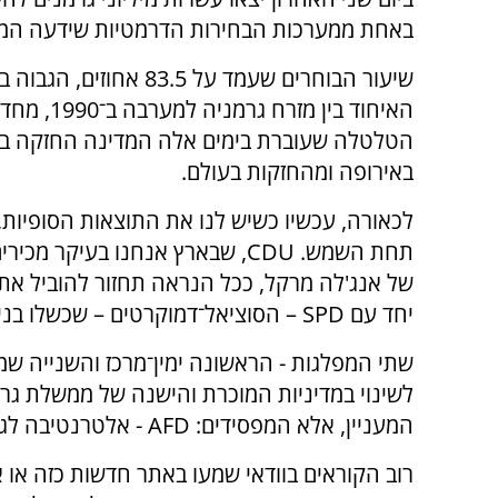
באחת ממערכות הבחירות הדרמטיות שידעה המד
שיעור הבוחרים שעמד על 83.5 אחוזים
האיחוד בין מזרח גרמניה ל
הטלטלה שעוברת בימים אלה המדינה החזקה בי
באירופה ומהחזקות בעולם.
לכאורה, עכשיו כשיש לנו את התוצאות הסופיות,
תחת השמש.
CDU
, שבארץ אנחנו בעיקר מכיר
של אנג'לה מרקל, ככל הנראה תחזור להוביל את
יחד עם
SPD
– הסוציאל־דמוקרטים – שכשלו בני
שתי המפלגות - הראשונה ימין־מרכז והשנייה שמא
לשינוי במדיניות המוכרת והישנה של ממשלת גר
המעניין, אלא המפסידים:
AFD
- אלטרנטיבה לגר
רוב הקוראים בוודאי שמעו באתר חדשות כזה או 