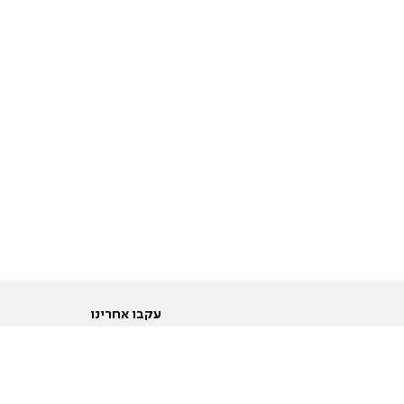
עקבו אחרינו
ות
טוויטר
ם הריון ולידה
פייסבוק