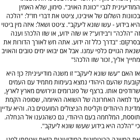
המודיעינית לגבי "כוונת האויב". סימון, שלא האמין
בכוונות השלום של אויבינו, ציטט את דברי חז"ל: "הלכה
היא בידוע - עשו שונא ליעקב". ציטט ושאל: איזה מין ביטוי
זה "הלכה" ו"בידוע"? או שזה ידוע, או שזו הלכה! וענה
בסרקזם: "בדרך כלל זה ידוע. אתה חש לאורך הדורות את
שנאת הגויים כלפי עמנו. אבל אם יבואו ימים טובים והאויב
מחייך אליך, זכור שזו הלכה!"
אז האם "עשו שונא ליעקב" זו משנה מודיעינית? כן! היא
קובעת שהעם היהודי נמצא בעימות מתמיד עם העמים
שרודפים אותו. ברצף של פוגרומים וגירושים מארץ לארץ,
עד למאה האחרונה של השואה האיומה, שסופה הקמת
מדינת היהודים וקליטת הניצולים המועטים בה. והיא עדיין
תוססת, המלחמה בעם היהודי, גם כשהגענו אל הנחלה.
כי "הלכה היא בידוע שעשו שונא ליעקב".
את המשנה הביטחונית המודיעינית הזאת שטחתי לפני