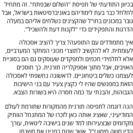
בכיוון התודעתי של תפיסת "השלום שבפתח". זה מתחיל
לחלחל כבר בעת לימודיהם באוניברסיטאות בישראל, אבל
גובר במכונים בחו"ל שהקצינים נשלחים אליהם במעלה
הדרגות והתפקידים כדי "לקנות דעת ולהשכיל".
איך מתמודדים עם התופעה? צריך להציב אסכולה
לעומתית. לא להקשיב לתוצרי מכוני המחקר המערביים,
אלא לתלמידי חכמים ולמפקדים שעוסקים גם הם בסוגיית
האויבים, אבל מתוך אספקלריה תורנית. כך חוסכים
לעצמנו כשלים ביטחוניים. לראשונה נחשפתי לאסכולה
הזאת במפגשים שהיו לי כקצין צעיר עם בני הישיבות
הגבוהות, והבנתי עד כמה חסרה היא בשורות הצבא.
הנה דוגמה לתפיסה תורנית מהמקורות שתורמת לעולם
המודיעיני, שאציג אותה כאן לזכרו של המתנחל הוותיק
מקדומים שבצעירותו למד שנים בישיבה ליטאית, עורך
הדין משה סימון ז"ל, אשר שטח בפנינו את משנתו