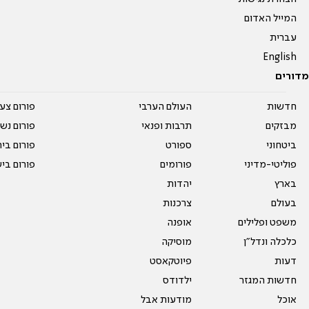
המייל האדום
עברית
English
מדורים
חדשות
העולם הערבי
פורום צע
מבזקים
תרבות ופנאי
פורום נשו
ביטחוני
ספורט
פורום בי
פוליטי-מדיני
פורומים
פורום בי
בארץ
יהדות
בעולם
צרכנות
משפט ופלילים
אופנה
כלכלה ונדל"ן
מוסיקה
דעות
פיוטקאסט
חדשות המגזר
ילדודס
אוכל
מודעות אבל