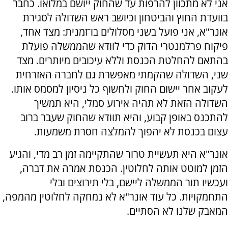
אני לא מתכוון להרפות עד שהחוק ייושם במלואו. כחבר
בוועדת החוץ והביטחון וכיושב ראש השדולה לסגירת
אונר"א, אני פועל בשני מסלולים בו־זמנית: מצד אחד,
פיקוח פרלמנטרי הדוק כדי לוודא שהממשלה פועלת
בהתאם להחלטת הכנסת וללא עיכובים מיותרים. מצד
שני, השדולה שהקמתי מאפשרת גם לחברה האזרחית
לעקוב אחר יישום החוק ולחשוף כל ניסיון למסמס אותו.
השדולה הזאת לא תהיה אירוע סמלי, היא תמשיך
להתכנס באופן קבוע, והיא תוודא שהחוק שעבר ברוב
עצום בכנסת לא יהפוך להמלצה חסרת משמעות.
אונר"א היא תעשיית טרור שהתקיימה זמן רב מדי, והגיע
הזמן למוטט אותה לחלוטין. הכנסת אמרה את דברה,
ועכשיו תור הממשלה ליישם, בלי תירוצים ובלי
התחמקויות. כל עוד אונר"א לא נמחקה לחלוטין מהמפה,
המאבק שלנו לא הסתיים.