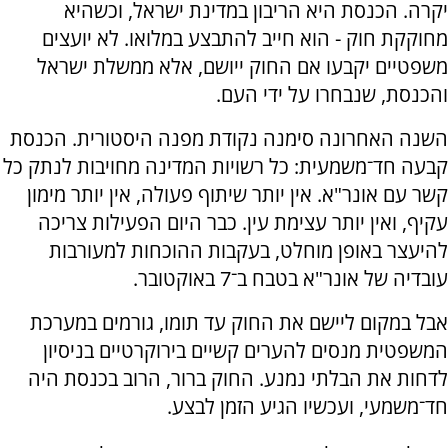
יקרה. הכנסת היא הריבון במדינת ישראל, וכשהיא
מחוקקת חוק - הוא חייב להתבצע במלואו. לא יועצים
משפטיים יקבעו אם החוק ייושם, אלא ממשלת ישראל
והכנסת, שנבחרו על ידי העם.
השנה האחרונה סימנה נקודת מפנה היסטורית. הכנסת
קבעה חד־משמעית: כל רשויות המדינה מחויבות לנתק כל
קשר עם אונר"א. אין יותר שיתוף פעולה, אין יותר מימון
עקיף, ואין יותר עצימת עין. כבר היום הפעילות צריכה
להיעצר באופן מוחלט, בעקבות ההוכחות למעורבות
עובדיה של אונר"א בטבח ב־7 באוקטובר.
אבל במקום ליישם את החוק עד תומו, גורמים במערכת
המשפטית מנסים להערים קשיים בירוקרטיים בניסיון
לדחות את הבלתי נמנע. החוק ברור, הרוב בכנסת היה
חד־משמעי, ועכשיו הגיע הזמן לבצע.