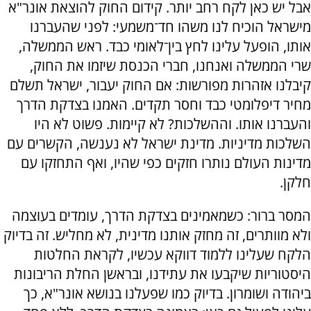
אבל יש כאן לקח רחב יותר. קידום החוק להוצאת אונר"א
מישראל הוכיח לנו משהו חד־משמעי: לפני שהעברנו
אותו, הופעל עלינו לחץ בין־לאומי כבד. ראש הממשלה,
שרי הממשלה ואנחנו, חברי הכנסת שיזמו את החוק,
קיבלנו אזהרות מפורשות: אם החוק יעבור, ישראל תשלם
מחיר דיפלומטי כבד וחסר תקדים. האמנו בצדקת הדרך
והעברנו אותו. וההשלכות? לא קיימות. פשוט לא היו
השלכות מדיניות. מדינת ישראל לא נענשה, הקשרים עם
מדינות העולם נותרו חזקים כפי שהיו, ואף התחזקו עם
חלקן.
המסר ברור: כשמאמינים בצדקת הדרך, עומדים בעוצמה
ולא מוותרים, זה מחזק אותנו מדינית, לא מחליש. זה בדיוק
הלקח שעלינו ללמוד דווקא עכשיו, לקראת החלטות
היסטוריות שיקבעו את עתידנו, ובראשן החלת הריבונות
ביהודה ושומרון. בדיוק כמו שפעלנו בנושא אונר"א, כך