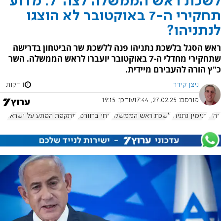
לשכת ראש הממשלה לצה"ל: מדוע
תחקירי ה-7 באוקטובר לא הוצגו
לנתניהו?
ראש הסגל בלשכת נתניהו פנה ללשכת שר הביטחון בדרישה
שתחקירי מחדלי ה-7 באוקטובר יועברו לראש הממשלה. השר
כ"ץ הורה להעבירם מיידית.
ניצן קידר
1 דקות
פורסם:
27.02.25, 17:44
עודכן:
19:15
צה"ל
בנימין נתניהו
לשכת ראש הממשלה
צחי ברוורמן
מתקפת הפתע על ישראל