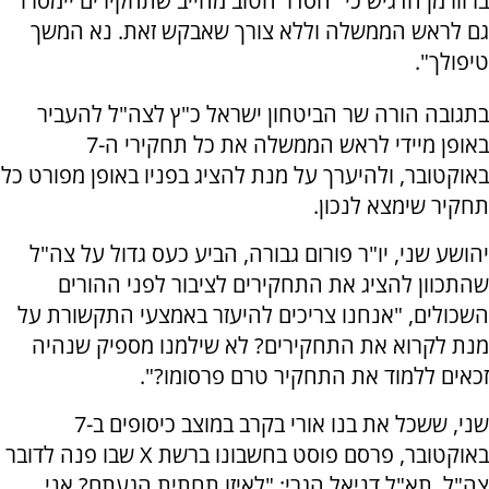
ברוורמן הדגיש כי "הסדר הטוב מחייב שתחקירים יימסרו
גם לראש הממשלה וללא צורך שאבקש זאת. נא המשך
טיפולך".
בתגובה הורה שר הביטחון ישראל כ"ץ לצה"ל להעביר
באופן מיידי לראש הממשלה את כל תחקירי ה-7
באוקטובר, ולהיערך על מנת להציג בפניו באופן מפורט כל
תחקיר שימצא לנכון.
יהושע שני, יו"ר פורום גבורה, הביע כעס גדול על צה"ל
שהתכוון להציג את התחקירים לציבור לפני ההורים
השכולים, "אנחנו צריכים להיעזר באמצעי התקשורת על
מנת לקרוא את התחקירים? לא שילמנו מספיק שנהיה
זכאים ללמוד את התחקיר טרם פרסומו?".
שני, ששכל את בנו אורי בקרב במוצב כיסופים ב-7
באוקטובר, פרסם פוסט בחשבונו ברשת X שבו פנה לדובר
צה"ל, תא"ל דניאל הגרי: "לאיזו תחתית הגעתם? אני