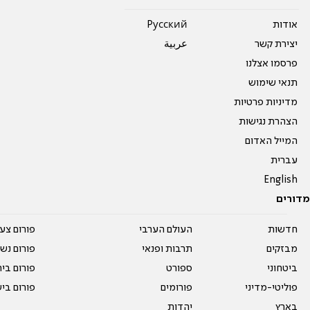
אודות
Pусский
יצירת קשר
عربية
פרסמו אצלנו
תנאי שימוש
מדיניות פרטיות
הצהרת נגישות
המייל האדום
עברית
English
מדורים
חדשות
העולם הערבי
פורום צע
מבזקים
תרבות ופנאי
פורום נשו
ביטחוני
ספורט
פורום בי
פוליטי-מדיני
פורומים
פורום בי
בארץ
יהדות