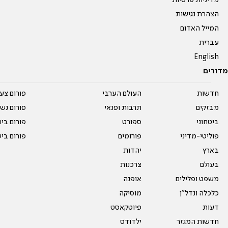
מדיניות פרטיות
הצהרת נגישות
המייל האדום
עברית
English
מדורים
חדשות
העולם הערבי
פורום צע
מבזקים
תרבות ופנאי
פורום נשו
ביטחוני
ספורט
פורום בי
פוליטי-מדיני
פורומים
פורום בי
בארץ
יהדות
בעולם
צרכנות
משפט ופלילים
אופנה
כלכלה ונדל"ן
מוסיקה
דעות
פיוטקאסט
חדשות המגזר
ילדודס