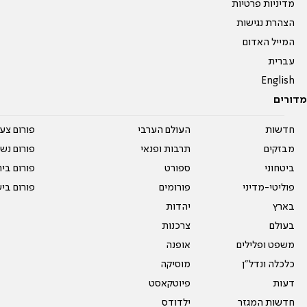
מדיניות פרטיות
הצהרת נגישות
המייל האדום
עברית
English
מדורים
חדשות
העולם הערבי
פורום צע
מבזקים
תרבות ופנאי
פורום נשו
ביטחוני
ספורט
פורום בי
פוליטי-מדיני
פורומים
פורום בי
בארץ
יהדות
בעולם
צרכנות
משפט ופלילים
אופנה
כלכלה ונדל"ן
מוסיקה
דעות
פיוטקאסט
חדשות המגזר
ילדודס